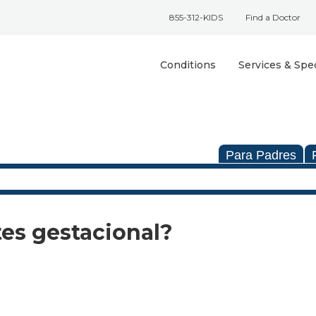
855-312-KIDS
Find a Doctor
Conditions
Services & Spec
Para Padres
tes gestacional?