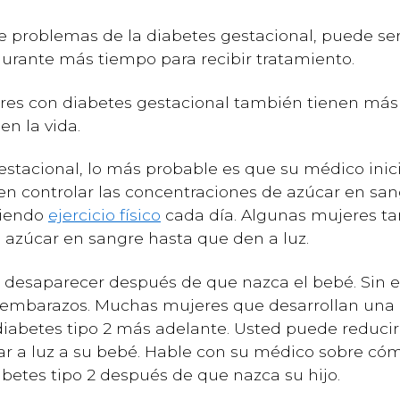
de problemas de la diabetes gestacional, puede se
urante más tiempo para recibir tratamiento.
s con diabetes gestacional también tienen más p
n la vida.
estacional, lo más probable es que su médico inic
n controlar las concentraciones de azúcar en sa
iendo
ejercicio físico
cada día. Algunas mujeres ta
l azúcar en sangre hasta que den a luz.
e desaparecer después de que nazca el bebé. Sin
s embarazos. Muchas mujeres que desarrollan una 
iabetes tipo 2 más adelante. Usted puede reduci
r a luz a su bebé. Hable con su médico sobre có
iabetes tipo 2 después de que nazca su hijo.