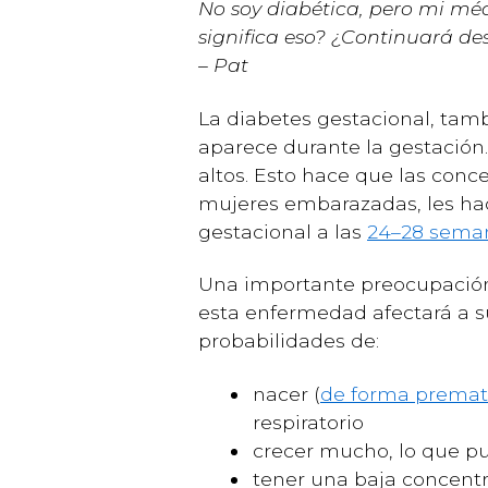
No soy diabética, pero mi mé
significa eso? ¿Continuará d
– Pat
La diabetes gestacional, tam
aparece durante la gestación
altos. Esto hace que las conc
mujeres embarazadas, les h
gestacional a las
24–28 sema
Una importante preocupació
esta enfermedad afectará a 
probabilidades de:
nacer (
de forma premat
respiratorio
crecer mucho, lo que pued
tener una baja concentr