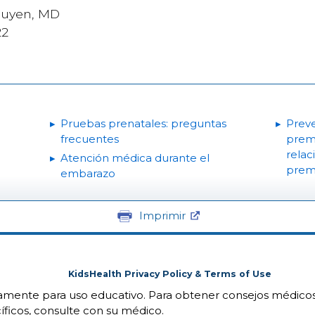
guyen, MD
22
Pruebas prenatales: preguntas
Preve
frecuentes
prem
relac
Atención médica durante el
prem
embarazo
Imprimir
KidsHealth Privacy Policy & Terms of Use
camente para uso educativo. Para obtener consejos médicos
íficos, consulte con su médico.