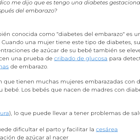
dico me dijo que es tengo una diabetes gestaciona
espués del embarazo?
bién conocida como "diabetes del embarazo" es un
. Cuando una mujer tiene este tipo de diabetes, s
entraciones de azúcar de su bebé también se eleve
acen una prueba de
cribado de glucosa
para detect
nas
de embarazo.
n que tienen muchas mujeres embarazadas con di
su bebé. Los bebés que nacen de madres con diab
ura
), lo que puede llevar a tener problemas de sal
e dificultar el parto y facilitar la
cesárea
ación de azúcar al nacer