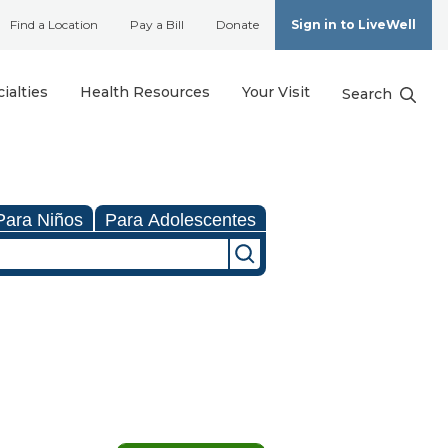
Find a Location
Pay a Bill
Donate
Sign in to LiveWell
ialties
Health Resources
Your Visit
Search
Para Niños
Para Adolescentes