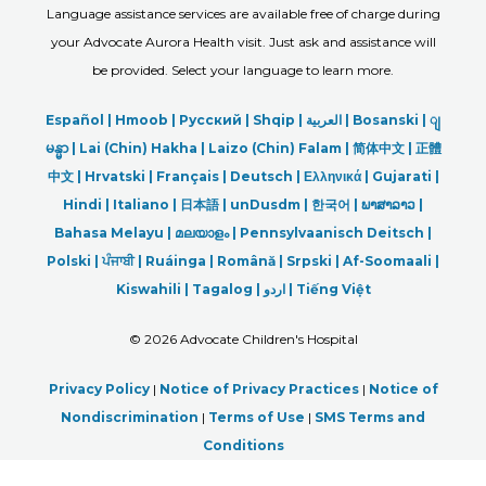
Language assistance services are available free of charge during
your Advocate Aurora Health visit. Just ask and assistance will
be provided. Select your language to learn more.
Español |
Hmoob
|
Русский
|
Shqip
|
العربیة
|
Bosanski
|
ျ
မန္မာ
|
Lai (Chin) Hakha |
Laizo (Chin) Falam |
简体中文 |
正體
中文 |
Hrvatski |
Français |
Deutsch
|
Ελληνικά |
Gujarati |
Hindi
|
Italiano
|
日本語
|
unDusdm
|
한국어
|
ພາສາລາວ
|
Bahasa Melayu |
മലയാളം
|
Pennsylvaanisch Deitsch |
Polski
|
ਪੰਜਾਬੀ
|
Ruáinga |
Română |
Srpski
|
Af-Soomaali |
Kiswahili |
Tagalog
|
اردو
|
Tiếng Việt
©
2026 Advocate Children's Hospital
Privacy Policy
|
Notice of Privacy Practices
|
Notice of
Nondiscrimination
|
Terms of Use
|
SMS Terms and
Conditions