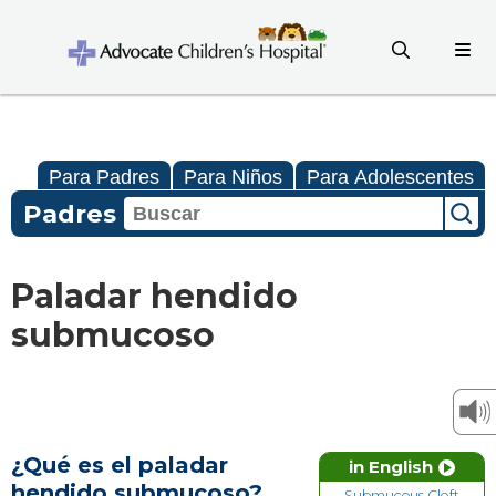
Para Padres
Para Niños
Para Adolescentes
Padres
Paladar hendido
submucoso
¿Qué es el paladar
in English
hendido submucoso?
Submucous Cleft