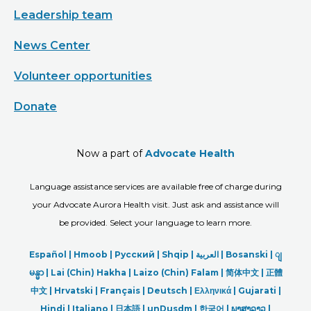
Leadership team
News Center
Volunteer opportunities
Donate
Now a part of
Advocate Health
Language assistance services are available free of charge during
your Advocate Aurora Health visit. Just ask and assistance will
be provided. Select your language to learn more.
Español |
Hmoob
|
Русский
|
Shqip
|
العربیة
|
Bosanski
|
ျ
မန္မာ
|
Lai (Chin) Hakha |
Laizo (Chin) Falam |
简体中文 |
正體
中文 |
Hrvatski |
Français |
Deutsch
|
Ελληνικά |
Gujarati |
Hindi
|
Italiano
|
日本語
|
unDusdm
|
한국어
|
ພາສາລາວ
|