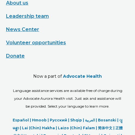
About us
Leadership team
News Center
Volunteer opportunities
Donate
Now a part of
Advocate Health
Language assistance services are available free of charge during
your Advocate Aurora Health visit. Just ask and assistance will
be provided. Select your language to learn more.
Español |
Hmoob
|
Русский
|
Shqip
|
العربیة
|
Bosanski
|
ျ
မန္မာ
|
Lai (Chin) Hakha |
Laizo (Chin) Falam |
简体中文 |
正體