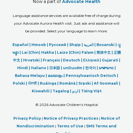
Now a part of
Advocate Health
Language assistance services are available free of charge during
your Advocate Aurora Health visit. Just ask and assistance will
be provided. Select your language to learn more.
Español |
Hmoob
|
Русский
|
Shqip
|
العربیة
|
Bosanski
|
ျ
မန္မာ
|
Lai (Chin) Hakha |
Laizo (Chin) Falam |
简体中文 |
正體
中文 |
Hrvatski |
Français |
Deutsch
|
Ελληνικά |
Gujarati |
Hindi
|
Italiano
|
日本語
|
unDusdm
|
한국어
|
ພາສາລາວ
|
Bahasa Melayu |
മലയാളം
|
Pennsylvaanisch Deitsch |
Polski
|
ਪੰਜਾਬੀ
|
Ruáinga |
Română |
Srpski
|
Af-Soomaali |
Kiswahili |
Tagalog
|
اردو
|
Tiếng Việt
©
2026 Advocate Children's Hospital
Privacy Policy
|
Notice of Privacy Practices
|
Notice of
Nondiscrimination
|
Terms of Use
|
SMS Terms and