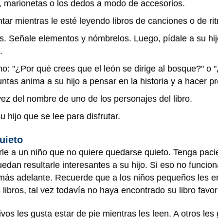
, marionetas o los dedos a modo de accesorios.
ntar mientras le esté leyendo libros de canciones o de r
es. Señale elementos y nómbrelos. Luego, pídale a su hi
a.
o: "¿Por qué crees que el león se dirige al bosque?" o
ntas anima a su hijo a pensar en la historia y a hacer p
vez del nombre de uno de los personajes del libro.
u hijo que se lee para disfrutar.
uieto
erle a un niño que no quiere quedarse quieto. Tenga paci
dan resultarle interesantes a su hijo. Si eso no funciona
más adelante. Recuerde que a los niños pequeños les enca
libros, tal vez todavía no haya encontrado su libro favor
os les gusta estar de pie mientras les leen. A otros les