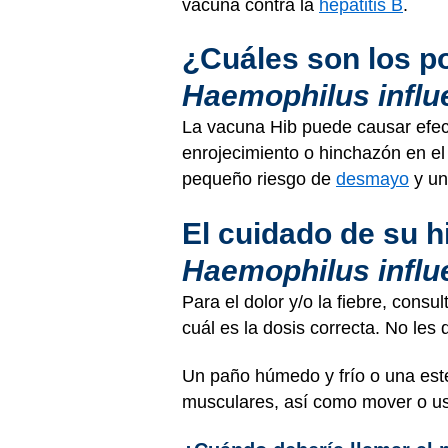
vacuna contra la
hepatitis B
.
¿Cuáles son los po
Haemophilus influ
La vacuna Hib puede causar efe
enrojecimiento o hinchazón en el
pequeño riesgo de
desmayo
y un
El cuidado de su h
Haemophilus influ
Para el dolor y/o la fiebre, consu
cuál es la dosis correcta. No le
Un paño húmedo y frío o una ester
musculares, así como mover o usa