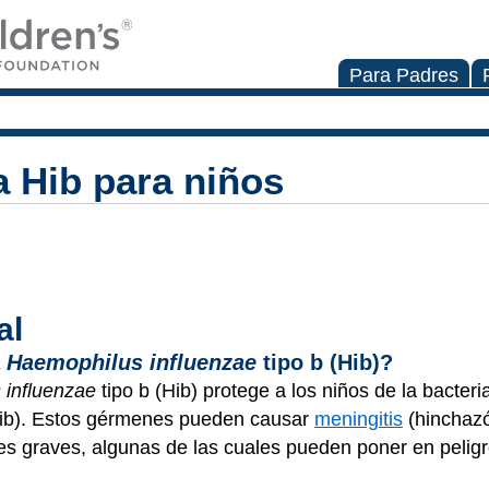
Para Padres
a Hib para niños
al
a
Haemophilus influenzae
tipo b (Hib)?
 influenzae
tipo b (Hib) protege a los niños de la bacteri
Hib). Estos gérmenes pueden causar
meningitis
(hinchazó
es graves, algunas de las cuales pueden poner en peligro