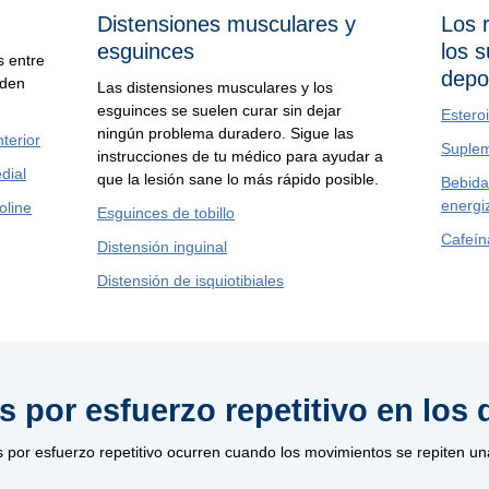
Distensiones musculares y
Los 
esguinces
los 
s entre
depo
eden
Las distensiones musculares y los
esguinces se suelen curar sin dejar
Estero
ningún problema duradero. Sigue las
terior
Suplem
instrucciones de tu médico para ayudar a
dial
que la lesión sane lo más rápido posible.
Bebida
energi
oline
Esguinces de tobillo
Cafeín
Distensión inguinal
Distensión de isquiotibiales
s por esfuerzo repetitivo en los 
s por esfuerzo repetitivo ocurren cuando los movimientos se repiten una