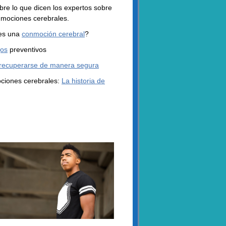
bre lo que dicen los expertos sobre
nmociones cerebrales.
es una
conmoción cerebral
?
jos
preventivos
recuperarse de manera segura
iones cerebrales:
La historia de