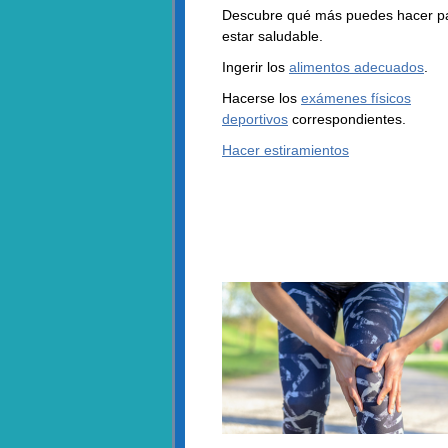
Descubre qué más puedes hacer p
estar saludable.
Ingerir los
alimentos adecuados
.
Hacerse los
exámenes físicos
deportivos
correspondientes.
Hacer estiramientos