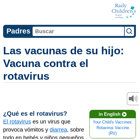
Padres
Las vacunas de su hijo:
Vacuna contra el
rotavirus
¿Qué es el rotavirus?
in English
El rotavirus
es un virus que
Your Child's Vaccines:
Rotavirus Vaccine
provoca vómitos y
diarrea
, sobre
(RV)
todo en bebés y niños pequeños.