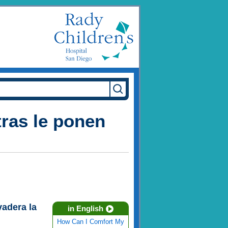
ras le ponen
adera la
in English
How Can I Comfort My