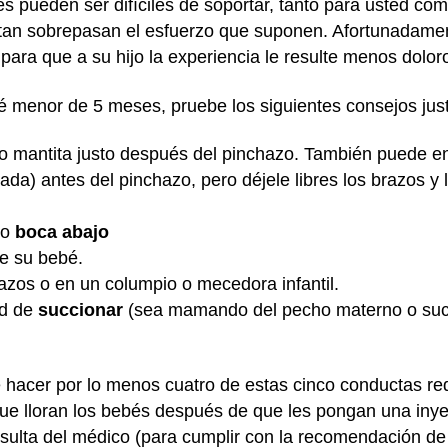
s pueden ser difíciles de soportar, tanto para usted co
ortan sobrepasan el esfuerzo que suponen. Afortunadame
ara que a su hijo la experiencia le resulte menos dolo
é menor de 5 meses, pruebe los siguientes consejos ju
o mantita justo después del pinchazo. También puede
e
ada) antes del pinchazo, pero déjele libres los brazos y
o
boca abajo
de su bebé.
azos o en un columpio o mecedora infantil.
ad de
succionar
(sea mamando del pecho materno o suc
e hacer por lo menos cuatro de estas cinco conductas re
ue lloran los bebés después de que les pongan una inyec
lta del médico (para cumplir con la recomendación de l