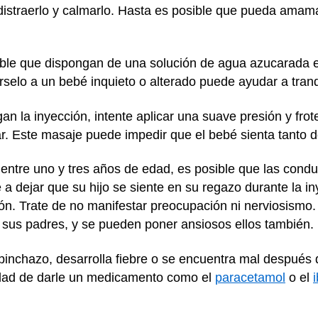
distraerlo y calmarlo. Hasta es posible que pueda amama
ible que dispongan de una solución de agua azucarada e
rselo a un bebé inquieto o alterado puede ayudar a tranqu
n la inyección, intente aplicar una suave presión y frot
ar. Este masaje puede impedir que el bebé sienta tanto 
ntre uno y tres años de edad, es posible que las conduc
 a dejar que su hijo se siente en su regazo durante la in
ión. Trate de no manifestar preocupación ni nerviosismo
 sus padres, y se pueden poner ansiosos ellos también.
el pinchazo, desarrolla fiebre o se encuentra mal despué
idad de darle un medicamento como el
paracetamol
o el