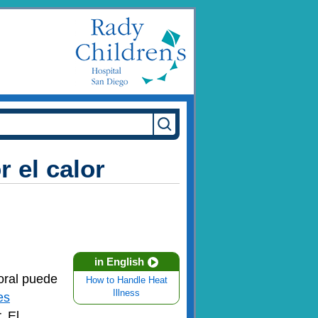
 el calor
in English
oral puede
How to Handle Heat
Illness
es
. El