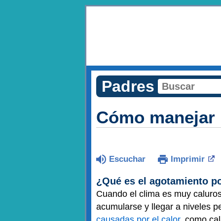
Padres
Cómo manejar l
Escuchar
Imprimir
¿Qué es el agotamiento po
Cuando el clima es muy caluros
acumularse y llegar a niveles p
causadas por el calor
, como cal