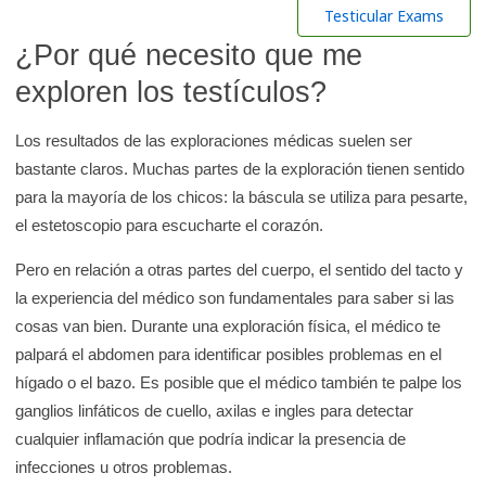
r
Testicular Exams
e
¿Por qué necesito que me
n
exploren los testículos?
l
a
Los resultados de las exploraciones médicas suelen ser
b
bastante claros. Muchas partes de la exploración tienen sentido
i
para la mayoría de los chicos: la báscula se utiliza para pesarte,
b
el estetoscopio para escucharte el corazón.
l
i
Pero en relación a otras partes del cuerpo, el sentido del tacto y
o
la experiencia del médico son fundamentales para saber si las
t
cosas van bien. Durante una exploración física, el médico te
e
palpará el abdomen para identificar posibles problemas en el
hígado o el bazo. Es posible que el médico también te palpe los
c
ganglios linfáticos de cuello, axilas e ingles para detectar
a
cualquier inflamación que podría indicar la presencia de
d
infecciones u otros problemas.
e