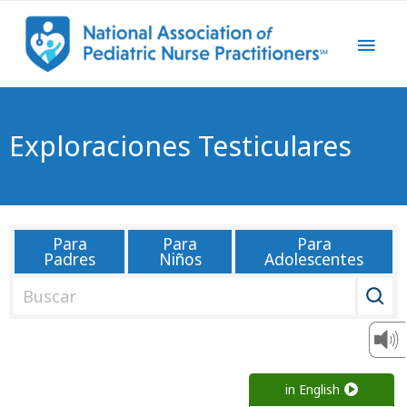
Exploraciones Testiculares
Para
Para
Para
Padres
Niños
Adolescentes
B
u
s
c
a
in English