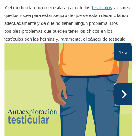
K
testículos
Y el médico también necesitará palparte los
y el área
i
que los rodea para estar seguro de que se están desarrollando
d
adecuadamente y de que no tienen ningún problema. Dos
s
posibles problemas que pueden tener los chicos en los
H
testículos son las hernias y, raramente, el cáncer de testículo.
e
1
/
5
a
l
t
h