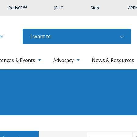
SM
PedsCE
JPHC
Store
APRN
I want to:
rences & Events
Advocacy
News & Resources