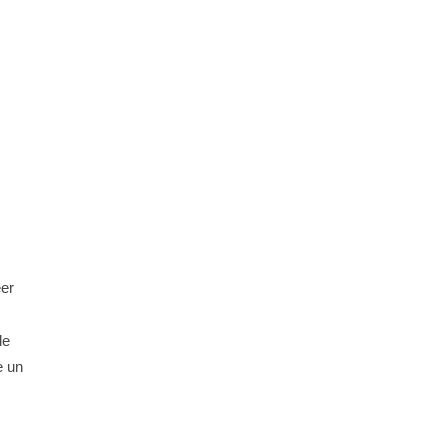
eer
de
e un