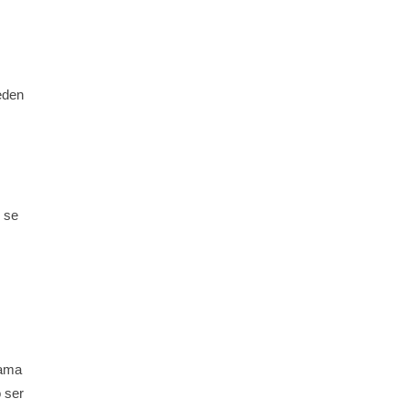
h
eden
 se
lama
 ser