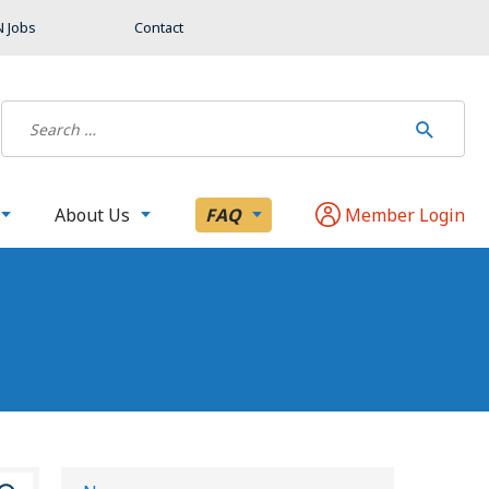
 Jobs
Contact
About Us
FAQ
Member Login
B