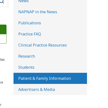
News
u
NAPNAP in the News
s
c
Publications
a
Practice FAQ
r
e
Clinical Practice Resources
n
l
Research
las
a
Students
b
i
Patient & Family Information
sa
b
Advertisers & Media
l
i
o
e