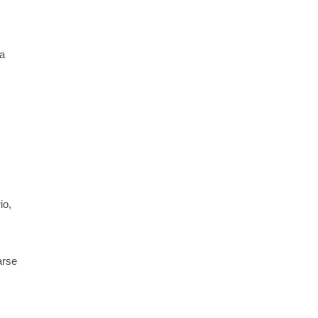
ma
io,
arse