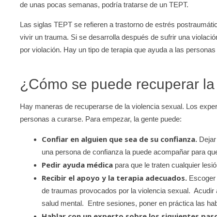
de unas pocas semanas, podría tratarse de un TEPT.
Las siglas TEPT se refieren a trastorno de estrés postraumáti
vivir un trauma. Si se desarrolla después de sufrir una violac
por violación. Hay un tipo de terapia que ayuda a las perso
¿Cómo se puede recuperar la 
Hay maneras de recuperarse de la violencia sexual. Los exper
personas a curarse. Para empezar, la gente puede:
Confiar en alguien que sea de su confianza.
Dejar 
una persona de confianza la puede acompañar para qu
Pedir ayuda médica
para que le traten cualquier lesi
Recibir el apoyo y la terapia adecuados.
Escoger a
de traumas provocados por la violencia sexual. Acudir a
salud mental. Entre sesiones, poner en práctica las hab
Hablar con un experto sobre los siguientes pas