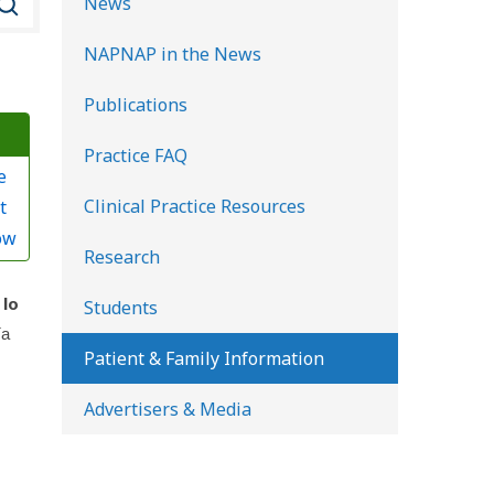
News
u
NAPNAP in the News
s
c
Publications
a
Practice FAQ
r
e
e
Clinical Practice Resources
t
n
ow
l
Research
a
 lo
Students
b
ía
i
Patient & Family Information
b
Advertisers & Media
l
i
o