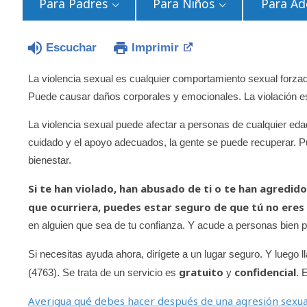
Para Padres
Para Niños
Para Ad
Escuchar
Imprimir
La violencia sexual es cualquier comportamiento sexual forzad
Puede causar daños corporales y emocionales. La violación es
La violencia sexual puede afectar a personas de cualquier edad
cuidado y el apoyo adecuados, la gente se puede recuperar. P
bienestar.
Si te han violado, han abusado de ti o te han agredid
que ocurriera, puedes estar seguro de que tú no eres 
en alguien que sea de tu confianza. Y acude a personas bien
Si necesitas ayuda ahora, dirígete a un lugar seguro. Y luego l
gratuito
confidencial
(4763). Se trata de un servicio es
y
. 
Averigua qué debes hacer después de una agresión sexua