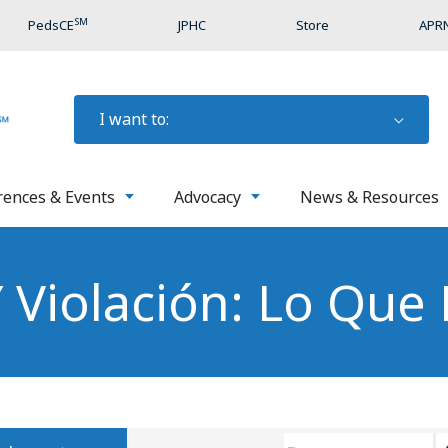
SM
PedsCE
JPHC
Store
APRN
I want to:
rences & Events
Advocacy
News & Resources
Y Violación: Lo Que