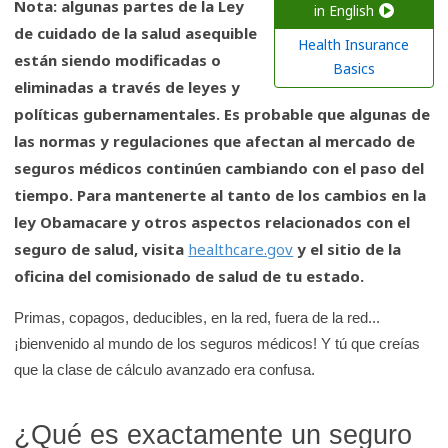
Nota: algunas partes de la Ley
a
in English
de cuidado de la salud asequible
r
Health Insurance
están siendo modificadas o
e
Basics
eliminadas a través de leyes y
n
políticas gubernamentales. Es probable que algunas de
l
las normas y regulaciones que afectan al mercado de
a
seguros médicos continúen cambiando con el paso del
b
tiempo. Para mantenerte al tanto de los cambios en la
i
ley Obamacare y otros aspectos relacionados con el
b
seguro de salud, visita
healthcare.gov
y el sitio de la
l
oficina del comisionado de salud de tu estado.
i
o
Primas, copagos, deducibles, en la red, fuera de la red...
t
¡bienvenido al mundo de los seguros médicos! Y tú que creías
e
que la clase de cálculo avanzado era confusa.
c
a
¿Qué es exactamente un seguro
d