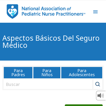
Aspectos Básicos Del Seguro
Médico
Para
Para
Para
Padres
Niños
Adolescentes
B
u
s
c