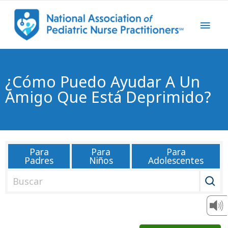
¿Cómo Puedo Ayudar A Un
Amigo Que Está Deprimido?
Para
Para
Para
Padres
Niños
Adolescentes
B
u
s
c