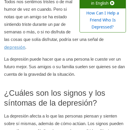
a
Todos nos sentimos tristes o de mal
in English
humor de vez en cuando. Pero si
r
How Can I Help a
notas que un amigo se ha estado
e
Friend Who Is
sintiendo triste durante un par de
n
Depressed?
semanas o más, o si no disfruta de
l
las cosas que solía disfrutar, podría ser una señal de
a
depresión
.
b
i
La depresión puede hacer que a una persona le cueste ver un
b
futuro mejor. Sus amigos o su familia suelen ser quienes se dan
l
cuenta de la gravedad de la situación.
i
o
¿Cuáles son los signos y los
t
síntomas de la depresión?
e
c
La depresión afecta a lo que las personas piensan y sienten
a
sobre sí mismas, además de cómo actúan. Los signos pueden
d