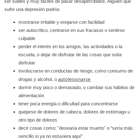
ser sutiles y muy fáciles de pasar desapercibidos. Alguien que
e
sufre una depresión podría:
K
i
mostrarse irritable y enojarse con facilidad
ser autocrítico, centrarse en sus fracasos o sentirse
d
culpable
s
perder el interés en los amigos, las actividades o la
H
escuela, o dejar de disfrutar de las cosas que solía
e
disfrutar
a
involucrarse en conductas de riesgo, como consumo de
l
autolesionarse
drogas y alcohol, o
t
dormir muy poco o demasiado, o cambiar sus hábitos de
h
alimentación
tener poca energía o dificultad para concentrarse
quejarse de dolores de cabeza, dolores de estómago u
otro tipo de dolores
decir cosas como: "desearía estar muerto" o “sería más
sencillo si ya no estuviera aquí”