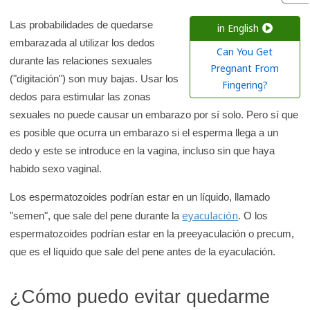
c
a
Las probabilidades de quedarse
in English
embarazada al utilizar los dedos
r
Can You Get
durante las relaciones sexuales
e
Pregnant From
("digitación") son muy bajas. Usar los
n
Fingering?
dedos para estimular las zonas
l
sexuales no puede causar un embarazo por sí solo. Pero sí que
a
es posible que ocurra un embarazo si el esperma llega a un
b
dedo y este se introduce en la vagina, incluso sin que haya
i
habido sexo vaginal.
b
l
Los espermatozoides podrían estar en un líquido, llamado
i
eyaculación
"semen", que sale del pene durante la
. O los
o
espermatozoides podrían estar en la preeyaculación o precum,
t
que es el líquido que sale del pene antes de la eyaculación.
e
c
¿Cómo puedo evitar quedarme
a