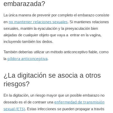
embarazada?
d
e
La única manera de prevenir por completo el embarazo consiste
K
no mantener relaciones sexuales
en
. Si mantienes relaciones
i
sexuales, mantén la eyaculación y la preeyaculación bien
d
alejadas de cualquier objeto que vaya a entrar en la vagina,
s
incluyendo también los dedos.
H
También deberías utilizar un método anticonceptivo fiable, como
e
píldora anticonceptiva
la
.
a
l
t
¿La digitación se asocia a otros
h
riesgos?
En la digitación, un riesgo mayor que un posible embarazo no
enfermedad de transmisión
deseado es el de contraer una
sexual (ETS)
. Estas infecciones se pueden propagar a través