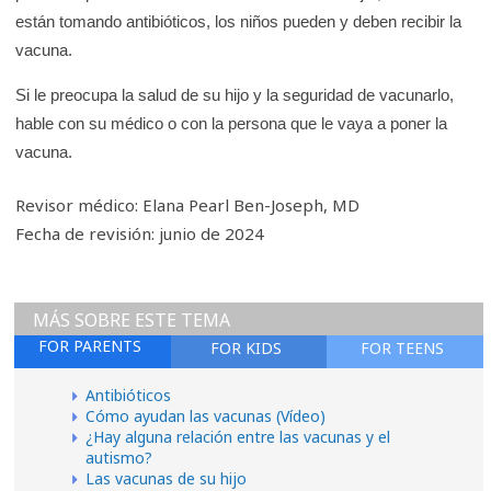
e
están tomando antibióticos, los niños pueden y deben recibir la
K
vacuna.
i
Si le preocupa la salud de su hijo y la seguridad de vacunarlo,
d
hable con su médico o con la persona que le vaya a poner la
s
vacuna.
H
e
Revisor médico: Elana Pearl Ben-Joseph, MD
a
Fecha de revisión: junio de 2024
l
t
h
MÁS SOBRE ESTE TEMA
FOR PARENTS
FOR KIDS
FOR TEENS
Antibióticos
Cómo ayudan las vacunas (Vídeo)
¿Hay alguna relación entre las vacunas y el
autismo?
Las vacunas de su hijo