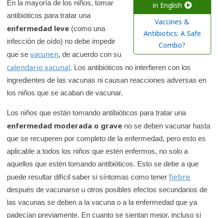
a
En la mayoría de los niños, tomar
in English
antibióticos para tratar una
r
Vaccines &
enfermedad leve
(como una
e
Antibiotics: A Safe
infección de oído) no debe impedir
n
Combo?
vacunen
que se
, de acuerdo con su
l
calendario vacunal
. Los antibióticos no interfieren con los
a
ingredientes de las vacunas ni causan reacciones adversas en
b
los niños que se acaban de vacunar.
i
b
Los niños que están tomando antibióticos para tratar una
l
enfermedad moderada o grave
no se deben vacunar hasta
i
que se recuperen por completo de la enfermedad, pero esto es
o
aplicable a todos los niños que estén enfermos, no solo a
t
aquellos que estén tomando antibióticos. Esto se debe a que
e
fiebre
puede resultar difícil saber si síntomas como tener
c
después de vacunarse u otros posibles efectos secundarios de
a
las vacunas se deben a la vacuna o a la enfermedad que ya
d
padecían previamente. En cuanto se sientan mejor, incluso si