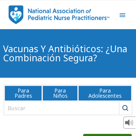
Vacunas Y Antibióticos: ¿Una
Combinación Segura?
Para
Para
Para
Padres
Niños
Adolescentes
B
u
s
c