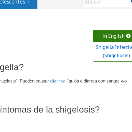
olescentes
in English
Shigella Infecti
(Shigellosis)
gella?
diarrea
shigelosis". Pueden causar
líquida o diarrea con sangre y/o
íntomas de la shigelosis?