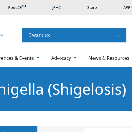
SM
PedsCE
JPHC
Store
APRN
I want to:
rences & Events
Advocacy
News & Resources
igella (shigelosis)