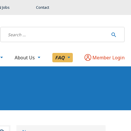
 Jobs
Contact
About Us
FAQ
Member Login
B