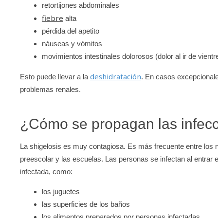
retortijones abdominales
fiebre
alta
pérdida del apetito
náuseas y vómitos
movimientos intestinales dolorosos (dolor al ir de vientr
deshidratación
Esto puede llevar a la
. En casos excepcionale
problemas renales.
¿Cómo se propagan las infecc
La shigelosis es muy contagiosa. Es más frecuente entre los 
preescolar y las escuelas. Las personas se infectan al entra
infectada, como:
los juguetes
las superficies de los baños
los alimentos preparados por personas infectadas