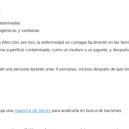
:
ontaminadas
giénicas y sanitarias
nfección; por eso, la enfermedad se contagia fácilmente en las fami
 una superficie contaminada, como un inodoro o un juguete, y despué
s de una persona durante unas 4 semanas, incluso después de que lo
.
muestra de heces
coja una
para analizarla en busca de bacterias