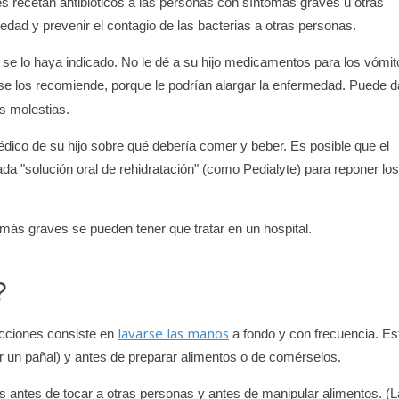
es recetan antibióticos a las personas con síntomas graves u otras
edad y prevenir el contagio de las bacterias a otras personas.
él se lo haya indicado. No le dé a su hijo medicamentos para los vómit
se los recomiende, porque le podrían alargar la enfermedad. Puede d
las molestias.
édico de su hijo sobre qué debería comer y beber. Es posible que el
da "solución oral de rehidratación" (como Pedialyte) para reponer los
más graves se pueden tener que tratar en un hospital.
?
lavarse las manos
ecciones consiste en
a fondo y con frecuencia. Es
ar un pañal) y antes de preparar alimentos o de comérselos.
os antes de tocar a otras personas y antes de manipular alimentos. (