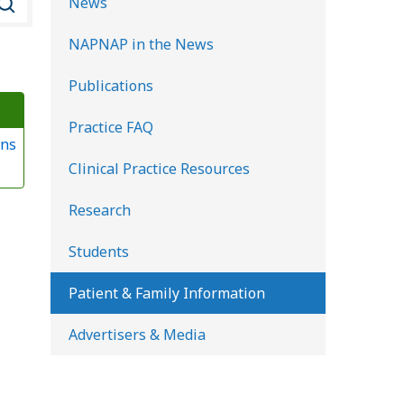
News
u
NAPNAP in the News
s
c
Publications
a
Practice FAQ
r
ons
e
Clinical Practice Resources
n
l
Research
a
Students
b
i
Patient & Family Information
b
Advertisers & Media
l
i
o