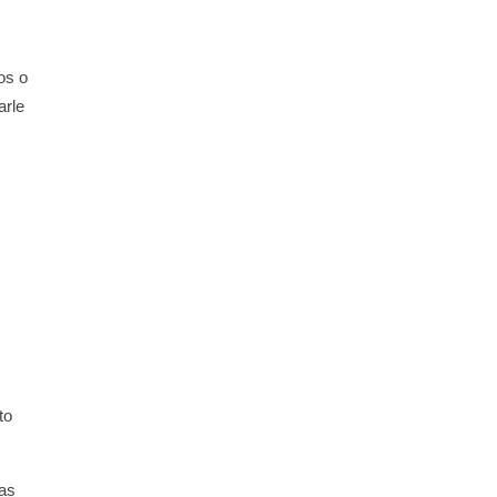
os o
arle
to
Las