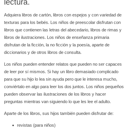
lectura.
e
K
Adquiera libros de cartón, libros con espejos y con variedad de
i
texturas para los bebés. Los niños de preescolar disfrutan con
d
libros que contienen las letras del abecedario, libros de rimas y
s
libros de ilustraciones. Los niños de enseñanza primaria
H
disfrutan de la ficción, la no ficción y la poesía, aparte de
e
diccionarios y de otros libros de consulta.
a
Los niños pueden entender relatos que pueden no ser capaces
l
de leer por sí mismos. Si hay un libro demasiado complicado
t
para que su hijo lo lea sin ayuda pero que le interesa mucho,
h
conviértalo en algo para leer los dos juntos. Los niños pequeños
pueden observar las ilustraciones de los libros y hacer
preguntas mientras van siguiendo lo que les lee el adulto.
Aparte de los libros, sus hijos también pueden disfrutar de:
revistas (para niños)