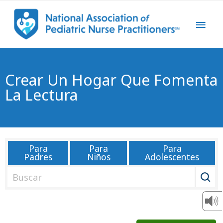
Crear Un Hogar Que Fomenta
La Lectura
Para
Para
Para
Padres
Niños
Adolescentes
B
u
s
c