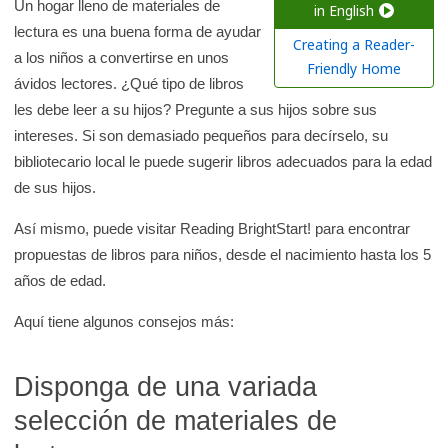
a
Un hogar lleno de materiales de
in English
lectura es una buena forma de ayudar
r
Creating a Reader-
a los niños a convertirse en unos
e
Friendly Home
ávidos lectores. ¿Qué tipo de libros
n
les debe leer a su hijos? Pregunte a sus hijos sobre sus
l
intereses. Si son demasiado pequeños para decírselo, su
a
bibliotecario local le puede sugerir libros adecuados para la edad
b
de sus hijos.
i
b
Así mismo, puede visitar Reading BrightStart! para encontrar
l
propuestas de libros para niños, desde el nacimiento hasta los 5
i
años de edad.
o
Aquí tiene algunos consejos más:
t
e
Disponga de una variada
c
a
selección de materiales de
d