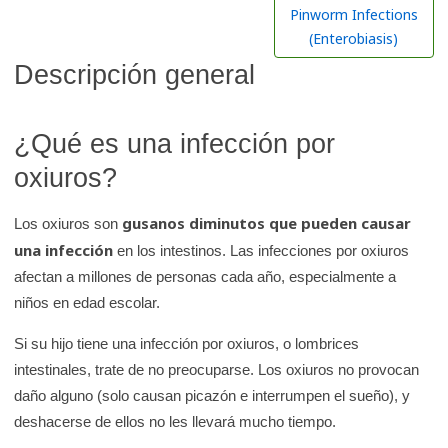
r
Pinworm Infections
e
(Enterobiasis)
n
Descripción general
l
a
¿Qué es una infección por
b
i
oxiuros?
b
l
gusanos diminutos que pueden causar
Los oxiuros son
i
una infección
en los intestinos. Las infecciones por oxiuros
o
afectan a millones de personas cada año, especialmente a
t
niños en edad escolar.
e
Si su hijo tiene una infección por oxiuros, o lombrices
c
intestinales, trate de no preocuparse. Los oxiuros no provocan
a
daño alguno (solo causan picazón e interrumpen el sueño), y
d
deshacerse de ellos no les llevará mucho tiempo.
e