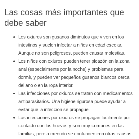
K
Las cosas más importantes que
i
debe saber
d
s
Los oxiuros son gusanos diminutos que viven en los
H
intestinos y suelen infectar a niños en edad escolar.
e
Aunque no son peligrosos, pueden causar molestias.
a
Los niños con oxiuros pueden tener picazón en la zona
l
anal (especialmente por la noche) y problemas para
t
dormir, y pueden ver pequeños gusanos blancos cerca
h
del ano o en la ropa interior.
Las infecciones por oxiuros se tratan con medicamentos
antiparasitarios. Una higiene rigurosa puede ayudar a
evitar que la infección se propague.
Las infecciones por oxiuros se propagan fácilmente por
contacto con los huevos y son muy comunes en las
familias, pero a menudo se confunden con otras causas