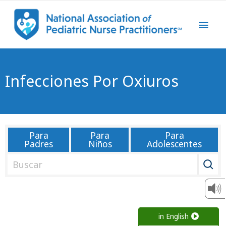
Infecciones Por Oxiuros
Para
Para
Para
Padres
Niños
Adolescentes
B
u
s
c
a
in English