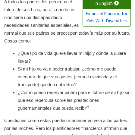
a
A todos los padres les preocupa el
in English
futuro de sus hijos, pero, cuando un
r
Financial Planning for
niño tiene una discapacidad o
e
Kids With Disabilities
necesidades sanitarias especiales, es
n
normal que sus padres se preocupen todavía más por su futuro.
l
Cosas como:
a
b
¿Qué tipo de vida quiere llevar mi hijo y dónde la quiere
i
llevar?
b
Si mi hijo no va a poder trabajar, ¿cómo me puedo
l
asegurar de que sus gastos (como la vivienda y el
i
transporte) queden cubiertos?
o
¿Cómo puedo reservar dinero para el futuro de mi hijo sin
t
que eso repercuta sobre las prestaciones
e
gubernamentales que pueda recibir?
c
Cuestiones como estas pueden mantener en vela a los padres
a
por las noches. Pero los planificadores financieros afirman que
d