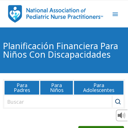
Planificación Financiera Para
Niños Con Discapacidades
Para
Para
Para
Padres
Niños
Adolescentes
B
u
s
c