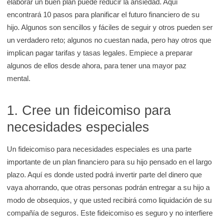
elaborar un buen plan puede reducir la ansiedad. Aquí
e
encontrará 10 pasos para planificar el futuro financiero de su
K
hijo. Algunos son sencillos y fáciles de seguir y otros pueden ser
i
un verdadero reto; algunos no cuestan nada, pero hay otros que
d
implican pagar tarifas y tasas legales. Empiece a preparar
s
algunos de ellos desde ahora, para tener una mayor paz
H
mental.
e
a
1. Cree un fideicomiso para
l
necesidades especiales
t
h
Un fideicomiso para necesidades especiales es una parte
importante de un plan financiero para su hijo pensado en el largo
plazo. Aquí es donde usted podrá invertir parte del dinero que
vaya ahorrando, que otras personas podrán entregar a su hijo a
modo de obsequios, y que usted recibirá como liquidación de su
compañía de seguros. Este fideicomiso es seguro y no interfiere