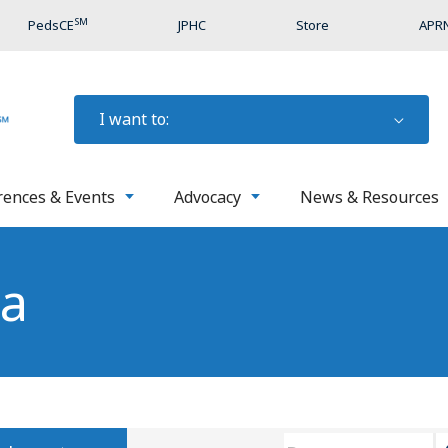
SM
PedsCE
JPHC
Store
APRN
I want to:
rences & Events
Advocacy
News & Resources
ia