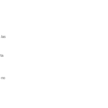
 las
rta
o no