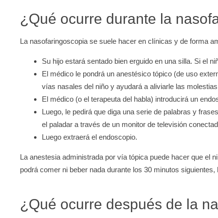
¿Qué ocurre durante la nasof
La nasofaringoscopia se suele hacer en clínicas y de forma am
Su hijo estará sentado bien erguido en una silla. Si el 
El médico le pondrá un anestésico tópico (de uso extern
vías nasales del niño y ayudará a aliviarle las molestias
El médico (o el terapeuta del habla) introducirá un endosc
Luego, le pedirá que diga una serie de palabras y fras
el paladar a través de un monitor de televisión conecta
Luego extraerá el endoscopio.
La anestesia administrada por vía tópica puede hacer que el niñ
podrá comer ni beber nada durante los 30 minutos siguientes, h
¿Qué ocurre después de la na