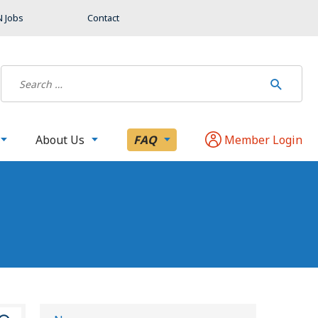
 Jobs
Contact
About Us
FAQ
Member Login
B