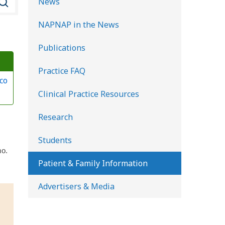
News
u
NAPNAP in the News
s
c
Publications
a
Practice FAQ
r
co
e
Clinical Practice Resources
n
l
Research
a
Students
b
mo.
i
Patient & Family Information
b
Advertisers & Media
l
i
o