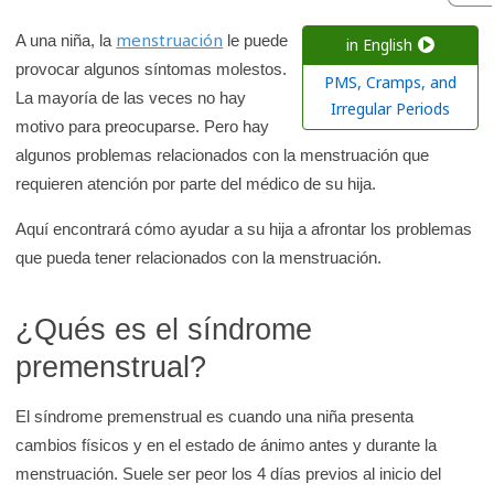
c
menstruación
a
A una niña, la
le puede
in English
r
provocar algunos síntomas molestos.
PMS, Cramps, and
La mayoría de las veces no hay
e
Irregular Periods
motivo para preocuparse. Pero hay
n
algunos problemas relacionados con la menstruación que
l
requieren atención por parte del médico de su hija.
a
b
Aquí encontrará cómo ayudar a su hija a afrontar los problemas
i
que pueda tener relacionados con la menstruación.
b
l
¿Qués es el síndrome
i
premenstrual?
o
t
El síndrome premenstrual es cuando una niña presenta
e
cambios físicos y en el estado de ánimo antes y durante la
c
menstruación. Suele ser peor los 4 días previos al inicio del
a