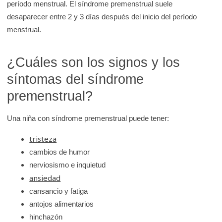
período menstrual. El síndrome premenstrual suele
d
desaparecer entre 2 y 3 días después del inicio del período
e
menstrual.
K
i
¿Cuáles son los signos y los
d
síntomas del síndrome
s
H
premenstrual?
e
a
Una niña con síndrome premenstrual puede tener:
l
tristeza
t
cambios de humor
h
nerviosismo e inquietud
ansiedad
cansancio y fatiga
antojos alimentarios
hinchazón