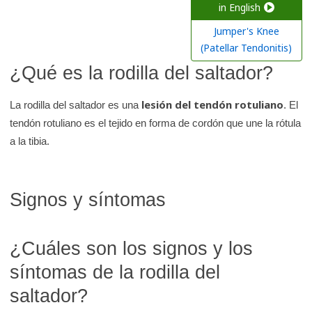
a
in English
r
Jumper's Knee
e
(Patellar Tendonitis)
n
¿Qué es la rodilla del saltador?
l
a
lesión del tendón rotuliano
La rodilla del saltador es una
. El
b
tendón rotuliano es el tejido en forma de cordón que une la rótula
i
a la tibia.
b
l
i
Signos y síntomas
o
t
¿Cuáles son los signos y los
e
c
síntomas de la rodilla del
a
saltador?
d