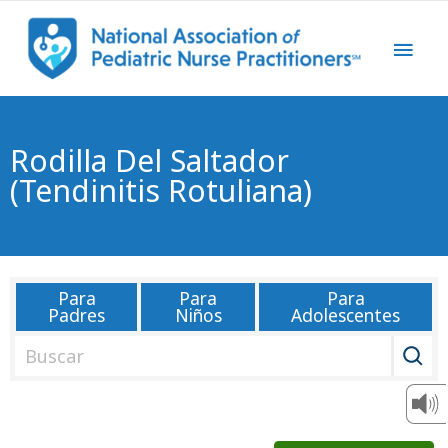
Rodilla Del Saltador
(tendinitis Rotuliana)
Para
Para
Para
Padres
Niños
Adolescentes
B
u
s
c