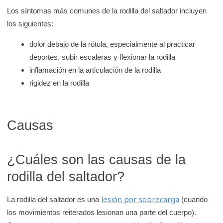
e
Los síntomas más comunes de la rodilla del saltador incluyen
K
los siguientes:
i
dolor debajo de la rótula, especialmente al practicar
d
deportes, subir escaleras y flexionar la rodilla
s
inflamación en la articulación de la rodilla
H
rigidez en la rodilla
e
a
l
Causas
t
h
¿Cuáles son las causas de la
rodilla del saltador?
lesión por sobrecarga
La rodilla del saltador es una
(cuando
los movimientos reiterados lesionan una parte del cuerpo).