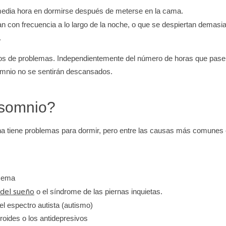
media hora en dormirse después de meterse en la cama.
an con frecuencia a lo largo de la noche, o que se despiertan demasi
.
os de problemas. Independientemente del número de horas que pase
somnio no se sentirán descansados.
nsomnio?
na tiene problemas para dormir, pero entre las causas más comunes
ccema
 del sueño
o el síndrome de las piernas inquietas.
el espectro autista (autismo)
oides o los antidepresivos