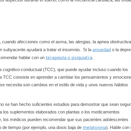
 cuando afecciones como el asma, las alergias, la apnea obstructiva
ansiedad
n subyacente ayudará a tratar el insomnio. Si la
o la depre
terapeuta o psiquiatra
ecomendar hablar con un
.
ia cognitivo-conductual (TCC), que puede ayudar incluso cuando los
 La TCC consiste en aprender a cambiar los pensamientos y emocion
se necesita son cambios en el estilo de vida y unos nuevos hábitos
 no se han hecho suficientes estudios para demostrar que sean segu
asta los suplementos elaborados con plantas o los medicamentos
te, los médicos pueden recomendar que sus pacientes adolescentes
melatonina
 de tiempo (por ejemplo, una dosis baja de
). Hable con 