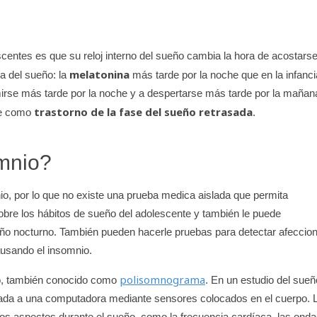
centes es que su reloj interno del sueño cambia la hora de acostarse
melatonina
a del sueño: la
más tarde por la noche que en la infanci
mirse más tarde por la noche y a despertarse más tarde por la mañan
trastorno de la fase del sueño retrasada
oce como
.
omnio?
, por lo que no existe una prueba medica aislada que permita
bre los hábitos de sueño del adolescente y también le puede
ueño nocturno. También pueden hacerle pruebas para detectar afeccio
ausando el insomnio.
polisomnograma
ño, también conocido como
. En un estudio del sueñ
tada a una computadora mediante sensores colocados en el cuerpo. 
sos aspectos durante el sueño, como la frecuencia cardíaca, las ond