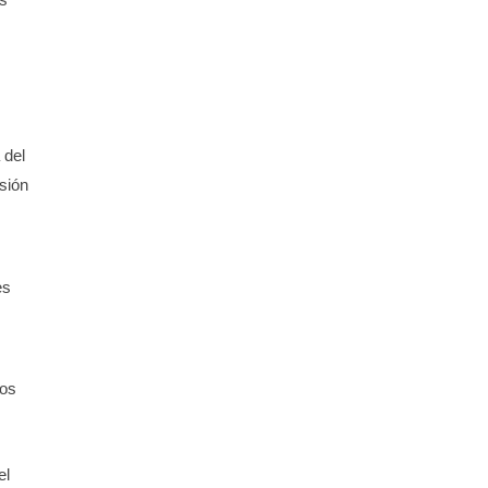
 del
sión
es
ros
el