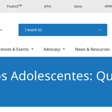
SM
PedsCE
JPHC
Store
APRN
I want to:
rences & Events
Advocacy
News & Resources
os Adolescentes: Q