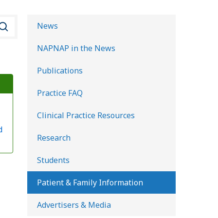
B
News
u
NAPNAP in the News
s
c
Publications
a
Practice FAQ
r
e
Clinical Practice Resources
n
d
l
Research
a
Students
b
i
Patient & Family Information
b
Advertisers & Media
l