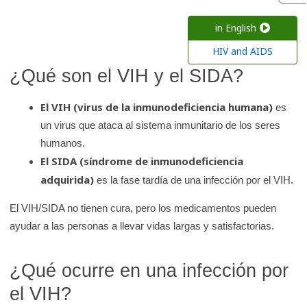
c
a
in English
r
HIV and AIDS
e
¿Qué son el VIH y el SIDA?
n
l
El VIH (virus de la inmunodeficiencia humana)
es
a
un virus que ataca al sistema inmunitario de los seres
b
humanos.
i
El SIDA (síndrome de inmunodeficiencia
b
adquirida)
es la fase tardía de una infección por el VIH.
l
El VIH/SIDA no tienen cura, pero los medicamentos pueden
i
ayudar a las personas a llevar vidas largas y satisfactorias.
o
t
e
¿Qué ocurre en una infección por
c
el VIH?
a