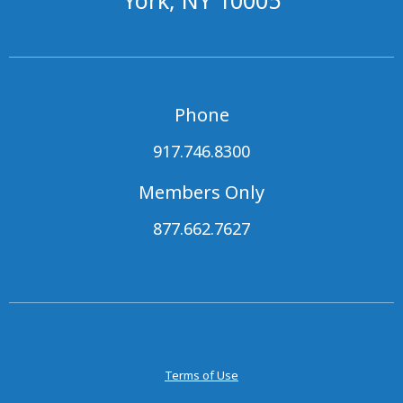
York, NY 10005
Phone
917.746.8300
Members Only
877.662.7627
Terms of Use