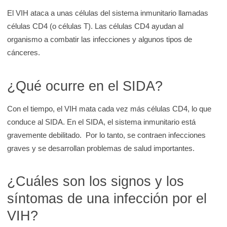
d
El VIH ataca a unas células del sistema inmunitario llamadas
e
células CD4 (o células T). Las células CD4 ayudan al
K
organismo a combatir las infecciones y algunos tipos de
i
cánceres.
d
s
¿Qué ocurre en el SIDA?
H
e
Con el tiempo, el VIH mata cada vez más células CD4, lo que
a
conduce al SIDA. En el SIDA, el sistema inmunitario está
l
gravemente debilitado. Por lo tanto, se contraen infecciones
t
graves y se desarrollan problemas de salud importantes.
h
¿Cuáles son los signos y los
síntomas de una infección por el
VIH?