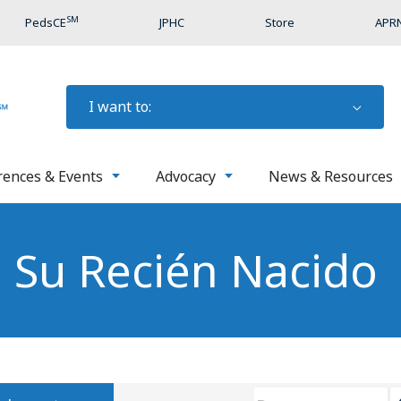
SM
PedsCE
JPHC
Store
APRN
I want to:
rences & Events
Advocacy
News & Resources
e Su Recién Nacido