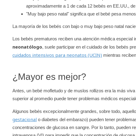
aproximadamente a 1 de cada 12 bebés en EE.UU., de 
"Muy bajo peso natal" significa que el bebé pesa menos
La mayoría de los bebés con bajo o muy bajo peso natal naci
Los bebés prematuros reciben una atención médica especial i
neonatólogo
, suele participar en el cuidado de los bebés
cuidados intensivos para neonatos (UCIN)
mientras reciben
¿Mayor es mejor?
Antes, un bebé mofletudo y de muslos rollizos era la más vi
superior al promedio puede tener problemas médicos especial
Algunos bebés excepcionalmente grandes, sobre todo, aquello
gestacional
o diabetes del embarazo) pueden tener problema
concentraciones de glucosa en sangre. Por lo tanto, pueden req
intravenosa (VI) para impedir que la concentración de glucosa