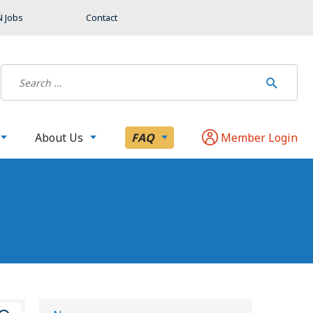
 Jobs
Contact
About Us
FAQ
Member Login
B