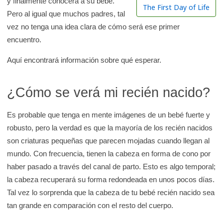
y finalmente conocerá a su bebé.
r
The First Day of Life
Pero al igual que muchos padres, tal
e
vez no tenga una idea clara de cómo será ese primer
n
encuentro.
l
a
Aquí encontrará información sobre qué esperar.
b
i
¿Cómo se verá mi recién nacido?
b
l
Es probable que tenga en mente imágenes de un bebé fuerte y
i
robusto, pero la verdad es que la mayoría de los recién nacidos
o
son criaturas pequeñas que parecen mojadas cuando llegan al
t
mundo. Con frecuencia, tienen la cabeza en forma de cono por
e
haber pasado a través del canal de parto. Esto es algo temporal;
c
la cabeza recuperará su forma redondeada en unos pocos días.
a
Tal vez lo sorprenda que la cabeza de tu bebé recién nacido sea
d
tan grande en comparación con el resto del cuerpo.
e