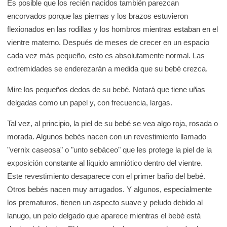
Es posible que los recién nacidos también parezcan
K
encorvados porque las piernas y los brazos estuvieron
i
flexionados en las rodillas y los hombros mientras estaban en el
d
vientre materno. Después de meses de crecer en un espacio
s
cada vez más pequeño, esto es absolutamente normal. Las
H
extremidades se enderezarán a medida que su bebé crezca.
e
a
Mire los pequeños dedos de su bebé. Notará que tiene uñas
l
delgadas como un papel y, con frecuencia, largas.
t
Tal vez, al principio, la piel de su bebé se vea algo roja, rosada o
h
morada. Algunos bebés nacen con un revestimiento llamado
"vernix caseosa" o "unto sebáceo" que les protege la piel de la
exposición constante al líquido amniótico dentro del vientre.
Este revestimiento desaparece con el primer baño del bebé.
Otros bebés nacen muy arrugados. Y algunos, especialmente
los prematuros, tienen un aspecto suave y peludo debido al
lanugo, un pelo delgado que aparece mientras el bebé está