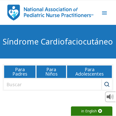
Síndrome Cardiofaciocutáneo
Para
Para
Para
Padres
Niños
Adolescentes
B
u
s
c
a
in English