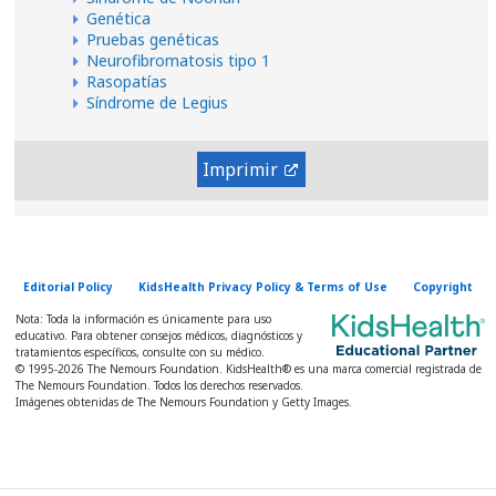
Genética
Pruebas genéticas
Neurofibromatosis tipo 1
Rasopatías
Síndrome de Legius
Imprimir
Editorial Policy
KidsHealth Privacy Policy & Terms of Use
Copyright
Nota: Toda la información es únicamente para uso
educativo. Para obtener consejos médicos, diagnósticos y
tratamientos específicos, consulte con su médico.
© 1995-
2026 The Nemours Foundation. KidsHealth® es una marca comercial registrada de
The Nemours Foundation. Todos los derechos reservados.
Imágenes obtenidas de The Nemours Foundation y Getty Images.