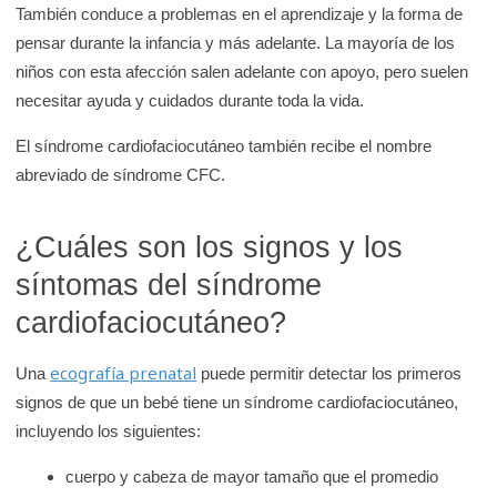
También conduce a problemas en el aprendizaje y la forma de
K
pensar durante la infancia y más adelante. La mayoría de los
i
niños con esta afección salen adelante con apoyo, pero suelen
d
necesitar ayuda y cuidados durante toda la vida.
s
H
El síndrome cardiofaciocutáneo también recibe el nombre
e
abreviado de síndrome CFC.
a
l
¿Cuáles son los signos y los
t
síntomas del síndrome
h
cardiofaciocutáneo?
ecografía prenatal
Una
puede permitir detectar los primeros
signos de que un bebé tiene un síndrome cardiofaciocutáneo,
incluyendo los siguientes:
cuerpo y cabeza de mayor tamaño que el promedio