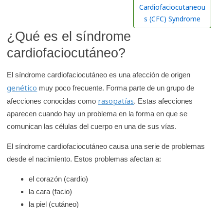
r
Cardiofaciocutaneou
e
s (CFC) Syndrome
n
¿Qué es el síndrome
l
cardiofaciocutáneo?
a
b
El síndrome cardiofaciocutáneo es una afección de origen
i
genético
muy poco frecuente. Forma parte de un grupo de
b
rasopatías
afecciones conocidas como
. Estas afecciones
l
aparecen cuando hay un problema en la forma en que se
i
comunican las células del cuerpo en una de sus vías.
o
t
El síndrome cardiofaciocutáneo causa una serie de problemas
e
desde el nacimiento. Estos problemas afectan a:
c
el corazón (cardio)
a
la cara (facio)
d
la piel (cutáneo)
e