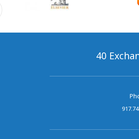
40 Exchan
Ph
917.74