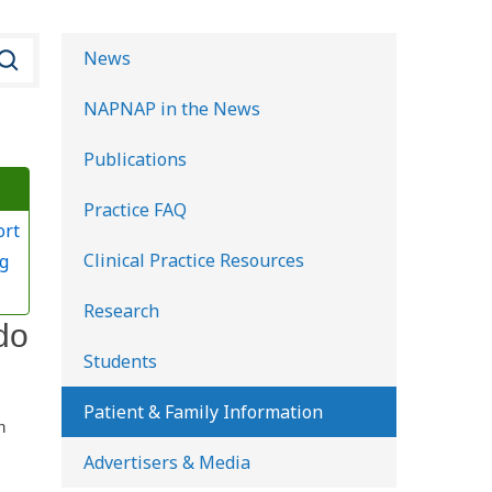
B
News
u
NAPNAP in the News
s
c
Publications
a
Practice FAQ
r
ort
e
Clinical Practice Resources
g
n
l
Research
do
a
Students
b
i
Patient & Family Information
n
b
Advertisers & Media
l