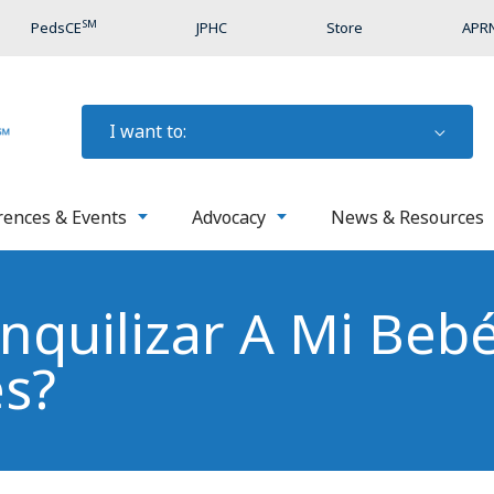
SM
PedsCE
JPHC
Store
APRN
I want to:
rences & Events
Advocacy
News & Resources
quilizar A Mi Bebé
s?