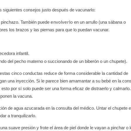
s siguientes consejos justo después de vacunarlo:
envolverlo
l pinchazo. También puede
en un arrullo (una sábana o
libres los brazos y las piernas para que lo puedan vacunar.
cedora infantil.
do del pecho materno o succionando de un biberón o un chupete).
 estas cinco conductas reduce de forma considerable la cantidad de
gan una inyección. Si le parece bien amamantar a su bebé en la cons
esto por sí solo puede ser una forma eficaz de distraerlo y calmarlo.
 ponen la vacuna.
ción de agua azucarada en la consulta del médico. Untar el chupete 
ar a tranquilizarlo.
una suave presión y frote el área de piel donde le vayan a pinchar o l