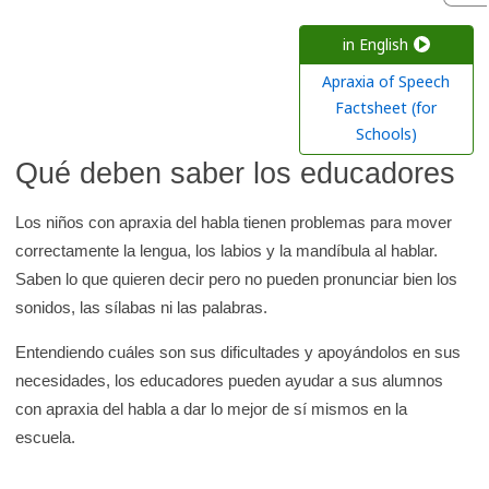
c
a
in English
r
Apraxia of Speech
e
Factsheet (for
n
Schools)
l
Qué deben saber los educadores
a
b
Los niños con apraxia del habla tienen problemas para mover
i
correctamente la lengua, los labios y la mandíbula al hablar.
b
Saben lo que quieren decir pero no pueden pronunciar bien los
l
sonidos, las sílabas ni las palabras.
i
Entendiendo cuáles son sus dificultades y apoyándolos en sus
o
necesidades, los educadores pueden ayudar a sus alumnos
t
con apraxia del habla a dar lo mejor de sí mismos en la
e
escuela.
c
a