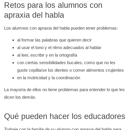
Retos para los alumnos con
d
apraxia del habla
e
K
Los alumnos con apraxia del habla pueden tener problemas:
i
d
al formar las palabras que quieren decir
s
al usar el tono y el ritmo adecuados al hablar
H
al leer, escribir y en la ortografía
e
con ciertas sensibilidades bucales, como que no les
a
guste cepillarse los dientes o comer alimentos crujientes
l
en la motricidad y la coordinación
t
La mayoría de ellos no tiene problemas para entender lo que les
h
dicen los demás.
Qué pueden hacer los educadores
Trabaje con la familia de su alumno con apraxia del habla para