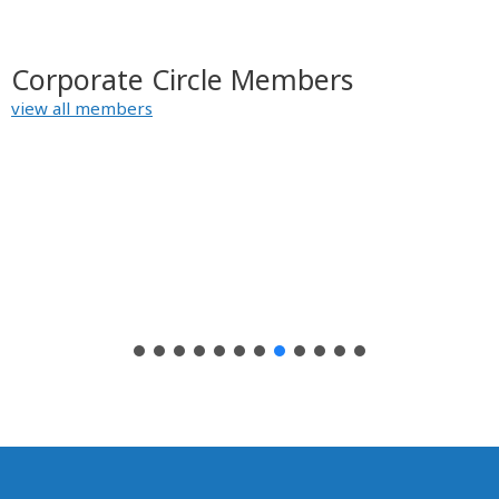
K
i
Corporate Circle Members
d
s
view all members
H
e
a
l
t
h