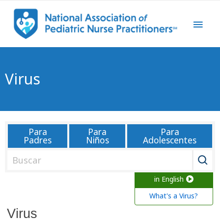
Virus
Para
Para
Para
Padres
Niños
Adolescentes
B
u
in English
s
c
What's a Virus?
a
Virus