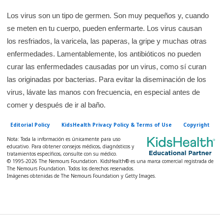
r
e
Los virus son un tipo de germen. Son muy pequeños y, cuando
n
se meten en tu cuerpo, pueden enfermarte. Los virus causan
l
los resfriados, la varicela, las paperas, la gripe y muchas otras
enfermedades. Lamentablemente, los antibióticos no pueden
a
curar las enfermedades causadas por un virus, como sí curan
b
las originadas por bacterias. Para evitar la diseminación de los
i
virus, lávate las manos con frecuencia, en especial antes de
b
comer y después de ir al baño.
l
i
Editorial Policy
KidsHealth Privacy Policy & Terms of Use
Copyright
o
Nota: Toda la información es únicamente para uso
educativo. Para obtener consejos médicos, diagnósticos y
t
tratamientos específicos, consulte con su médico.
e
© 1995-
2026 The Nemours Foundation. KidsHealth® es una marca comercial registrada de
The Nemours Foundation. Todos los derechos reservados.
c
Imágenes obtenidas de The Nemours Foundation y Getty Images.
a
d
e