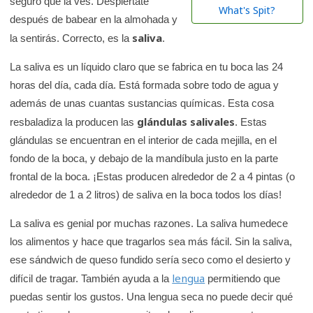
seguro que la ves. Despiértate
r
What's Spit?
después de babear en la almohada y
e
saliva
la sentirás. Correcto, es la
.
n
l
La saliva es un líquido claro que se fabrica en tu boca las 24
a
horas del día, cada día. Está formada sobre todo de agua y
b
además de unas cuantas sustancias químicas. Esta cosa
i
glándulas salivales
resbaladiza la producen las
. Estas
b
glándulas se encuentran en el interior de cada mejilla, en el
l
fondo de la boca, y debajo de la mandíbula justo en la parte
i
frontal de la boca. ¡Estas producen alrededor de 2 a 4 pintas (o
o
alrededor de 1 a 2 litros) de saliva en la boca todos los días!
t
La saliva es genial por muchas razones. La saliva humedece
e
los alimentos y hace que tragarlos sea más fácil. Sin la saliva,
c
ese sándwich de queso fundido sería seco como el desierto y
a
lengua
difícil de tragar. También ayuda a la
permitiendo que
d
puedas sentir los gustos. Una lengua seca no puede decir qué
e