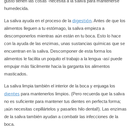
gusto tienen las cosas -necesita a la saliva para mantenerse
K
humedecida.
i
d
digestión
La saliva ayuda en el proceso de la
. Antes de que los
s
alimentos lleguen a tu estómago, la saliva empieza a
H
descomponerlos mientras aún están en tu boca. Esto lo hace
e
con la ayuda de las enzimas, unas sustancias químicas que se
encuentran en la saliva. Descomponer de esta forma los
a
alimentos le facilita un poquito el trabajo a la lengua -así puede
l
empujar más fácilmente hacia la garganta los alimentos
t
masticados.
h
La saliva limpia también el interior de la boca y enjuaga los
dientes
para mantenerlos limpios. (Pero recuerda que la saliva
no es suficiente para mantener tus dientes en perfecta forma;
¡aún necesitas cepillártelos y pasarles hilo dental!). Las enzimas
de la saliva también ayudan a combatir las infecciones de la
boca.