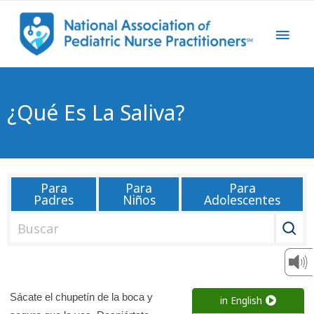
¿Qué Es La Saliva?
Para
Para
Para
Padres
Niños
Adolescentes
B
u
s
c
a
Sácate el chupetín de la boca y
in English