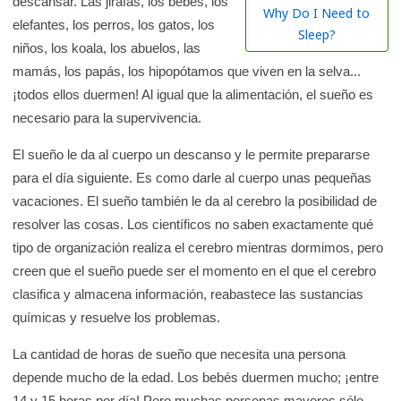
descansar. Las jirafas, los bebés, los
r
Why Do I Need to
elefantes, los perros, los gatos, los
e
Sleep?
niños, los koala, los abuelos, las
n
mamás, los papás, los hipopótamos que viven en la selva...
l
¡todos ellos duermen! Al igual que la alimentación, el sueño es
a
necesario para la supervivencia.
b
i
El sueño le da al cuerpo un descanso y le permite prepararse
b
para el día siguiente. Es como darle al cuerpo unas pequeñas
l
vacaciones. El sueño también le da al cerebro la posibilidad de
i
resolver las cosas. Los científicos no saben exactamente qué
o
tipo de organización realiza el cerebro mientras dormimos, pero
t
creen que el sueño puede ser el momento en el que el cerebro
e
clasifica y almacena información, reabastece las sustancias
c
químicas y resuelve los problemas.
a
La cantidad de horas de sueño que necesita una persona
d
depende mucho de la edad. Los bebés duermen mucho; ¡entre
e
14 y 15 horas por día! Pero muchas personas mayores sólo