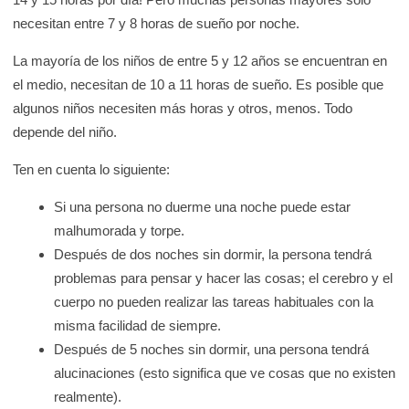
K
necesitan entre 7 y 8 horas de sueño por noche.
i
La mayoría de los niños de entre 5 y 12 años se encuentran en
d
el medio, necesitan de 10 a 11 horas de sueño. Es posible que
s
algunos niños necesiten más horas y otros, menos. Todo
H
depende del niño.
e
a
Ten en cuenta lo siguiente:
l
Si una persona no duerme una noche puede estar
t
malhumorada y torpe.
h
Después de dos noches sin dormir, la persona tendrá
problemas para pensar y hacer las cosas; el cerebro y el
cuerpo no pueden realizar las tareas habituales con la
misma facilidad de siempre.
Después de 5 noches sin dormir, una persona tendrá
alucinaciones (esto significa que ve cosas que no existen
realmente).