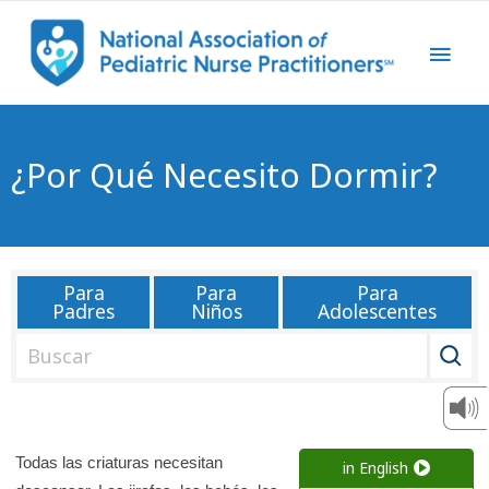
¿Por Qué Necesito Dormir?
Para
Para
Para
Padres
Niños
Adolescentes
B
u
s
c
a
Todas las criaturas necesitan
in English