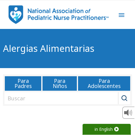
Alergias Alimentarias
Para
Para
Para
Padres
Niños
Adolescentes
B
u
s
c
a
in English