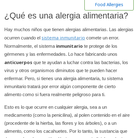
r
Food Allergies
e
¿Qué es una alergia alimentaria?
n
l
Hay muchos niños que tienen alergias alimentarias. Las alergias
a
sistema inmunitario
ocurren cuando el
comete un error.
b
inmunitario
Normalmente, el sistema
te protege de los
i
gérmenes y las enfermedades. Lo hace fabricando unos
b
anticuerpos
que te ayudan a luchar contra las bacterias, los
l
virus y otros organismos diminutos que te pueden hacer
i
enfermar. Pero, si tienes una alergia alimentaria, tu sistema
o
inmunitario tratará por error algún componente de cierto
t
alimento como si fuera realmente peligroso para ti.
e
Esto es lo que ocurre en cualquier alergia, sea a un
c
medicamento (como la penicilina), al polen contenido en el aire
a
(procedente de la hierba, las flores y los árboles), o a un
d
alimento, como los cacahuetes. Por lo tanto, la sustancia que
e