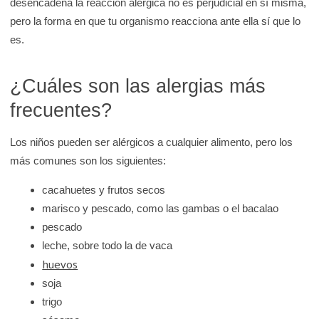
desencadena la reacción alérgica no es perjudicial en sí misma,
K
pero la forma en que tu organismo reacciona ante ella sí que lo
i
es.
d
s
¿Cuáles son las alergias más
H
frecuentes?
e
a
Los niños pueden ser alérgicos a cualquier alimento, pero los
l
más comunes son los siguientes:
t
h
cacahuetes y frutos secos
marisco y pescado, como las gambas o el bacalao
pescado
leche, sobre todo la de vaca
huevos
soja
trigo