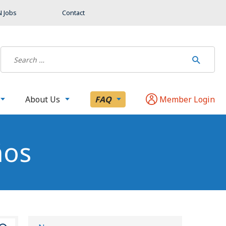
 Jobs
Contact
About Us
FAQ
Member Login
ños