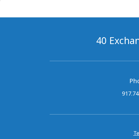
40 Exchan
Ph
917.74
Te