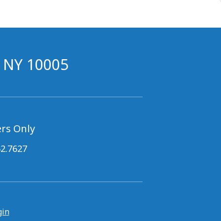
, NY 10005
rs Only
62.7627
gin