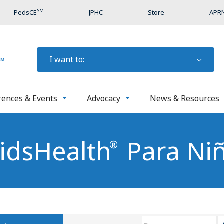
SM
PedsCE
JPHC
Store
APRN
I want to:
rences & Events
Advocacy
News & Resources
idsHealth
Para Ni
®