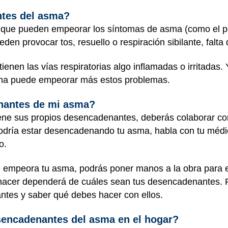
tes del asma?
ue pueden empeorar los síntomas de asma (como el pol
eden provocar tos, resuello o respiración sibilante, falta 
nen las vías respiratorias algo inflamadas o irritadas. 
ma puede empeorar más estos problemas.
nantes de mi asma?
e sus propios desencadenantes, deberás colaborar con t
podría estar desencadenando tu asma, habla con tu méd
o.
 empeora tu asma, podrás poner manos a la obra para e
 hacer dependerá de cuáles sean tus desencadenantes. 
antes y saber qué debes hacer con ellos.
sencadenantes del asma en el hogar?