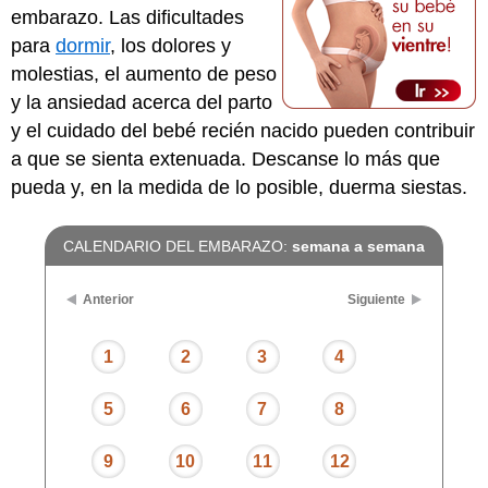
embarazo. Las dificultades
para
dormir
, los dolores y
molestias, el aumento de peso
y la ansiedad acerca del parto
y el cuidado del bebé recién nacido pueden contribuir
a que se sienta extenuada. Descanse lo más que
pueda y, en la medida de lo posible, duerma siestas.
CALENDARIO DEL EMBARAZO:
semana a semana
Anterior
Siguiente
1
2
3
4
5
6
7
8
9
10
11
12