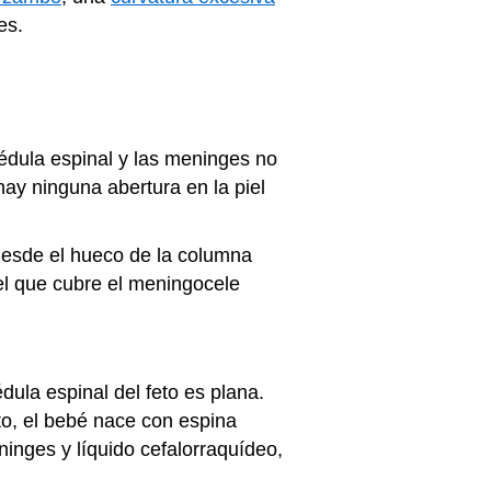
es.
médula espinal y las meninges no
hay ninguna abertura en la piel
desde el hueco de la columna
iel que cubre el meningocele
médula espinal del feto es plana.
to, el bebé nace con espina
inges y líquido cefalorraquídeo,