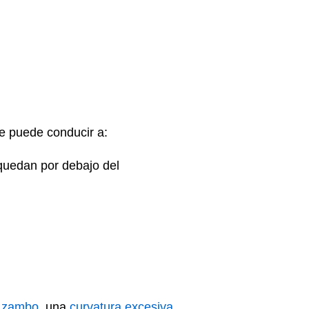
e puede conducir a:
 quedan por debajo del
e zambo
, una
curvatura excesiva