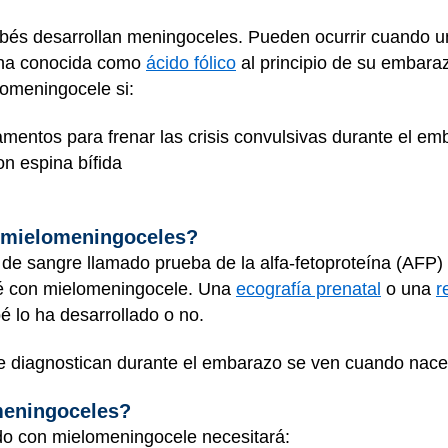
ebés desarrollan meningoceles. Pueden ocurrir cuando
mina conocida como
ácido fólico
al principio de su embar
lomeningocele si:
mentos para frenar las crisis convulsivas durante el em
n espina bífida
 mielomeningoceles?
 de sangre llamado prueba de la alfa-fetoproteína (AFP) 
bé con mielomeningocele. Una
ecografía prenatal
o una
r
é lo ha desarrollado o no.
 diagnostican durante el embarazo se ven cuando nace
meningoceles?
do con mielomeningocele necesitará: