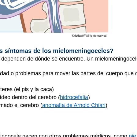
os síntomas de los mielomeningoceles?
e dependen de dónde se encuentre. Un mielomeningocel
ilidad o problemas para mover las partes del cuerpo que
teres (el pis y la caca)
ídeo dentro del cerebro (
hidrocefalia
)
mado el cerebro (
anomalía de Arnold Chiari
)
ningocele nacen con otros problemas médicos, como
pi