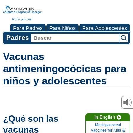
Para Padres
Para Niños
Para Adolescentes
Padres
Vacunas
antimeningocócicas para
niños y adolescentes
¿Qué son las
in English
Meningococcal
vacunas
Vaccines for Kids &