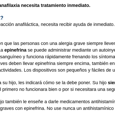
afilaxia necesita tratamiento inmediato.
a?
cción anafiláctica, necesita recibir ayuda de inmediat
n que las personas con una alergia grave siempre llev
 La
epinefrina
se puede administrar mediante un autoinye
te sanguíneo y funciona rápidamente frenando los síntoma
aves deben llevar epinefrina siempre encima, también e
 actividades. Los dispositivos son pequeños y fáciles de 
a su hijo, les indicará cómo se la debe poner. Su hijo
si
 el primero no funcionara bien o por si necesitara una se
ijo también le enseñe a darle medicamentos antihistamín
 graves con epinefrina. No use nunca un antihistamínico 