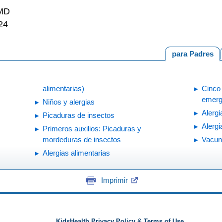
 MD
24
para Padres
alimentarias)
Cinco
emerge
Niños y alergias
Alergi
Picaduras de insectos
Alergi
Primeros auxilios: Picaduras y
mordeduras de insectos
Vacuna
Alergias alimentarias
Imprimir
KidsHealth Privacy Policy & Terms of Use