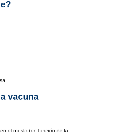
pe?
asa
la vacuna
 en el muslo (en función de la