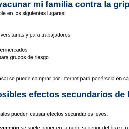
cunar mi familia contra la gri
ble en los siguientes lugares:
iversitarias y para trabajadores
permercados
para grupos de riesgo
asal se puede comprar por internet para ponérsela en c
osibles efectos secundarios de 
pales pueden causar efectos secundarios leves.
nyección
se suele poner en la parte superior del brazo o