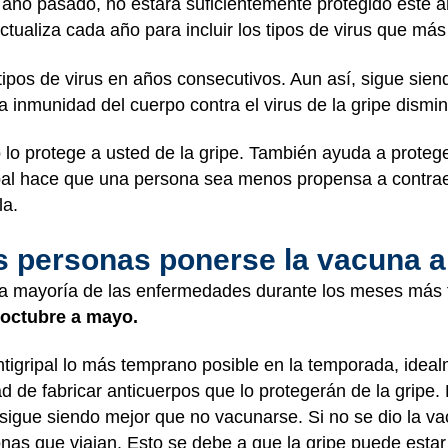
l año pasado, no estará suficientemente protegido este añ
ctualiza cada año para incluir los tipos de virus que m
tipos de virus en años consecutivos. Aun así, sigue sie
la inmunidad del cuerpo contra el virus de la gripe dismi
o lo protege a usted de la gripe. También ayuda a proteg
pal hace que una persona sea menos propensa a contraer l
la.
 personas ponerse la vacuna an
r la mayoría de las enfermedades durante los meses más 
 octubre a mayo.
tigripal lo más temprano posible en la temporada, ideal
ad de fabricar anticuerpos que lo protegerán de la gripe
 sigue siendo mejor que no vacunarse. Si no se dio la va
as que viajan. Esto se debe a que la gripe puede estar 