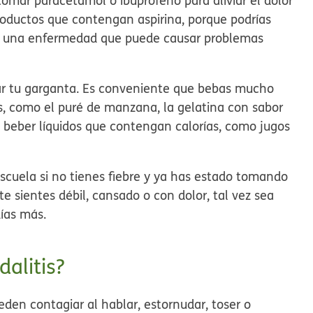
mar paracetamol o ibuprofeno para aliviar el dolor
productos que contengan aspirina, porque podrías
eye, una enfermedad que puede causar problemas
tar tu garganta. Es conveniente que bebas mucho
os, como el puré de manzana, la gelatina con sabor
a beber líquidos que contengan calorías, como jugos
escuela si no tienes fiebre y ya has estado tomando
te sientes débil, cansado o con dolor, tal vez sea
ías más.
alitis?
eden contagiar al hablar, estornudar, toser o