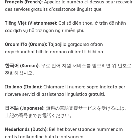
Français (French):
Appelez le numéro ci-dessus pour recevoir
des services gratuits d’assistance linguistique.
Tiếng Việt (Vietnamese):
Gọi số điện thoại ở trên để nhận
các dịch vụ hỗ trợ ngôn ngữ miễn phí.
Oroomiffa (Oromo):
Tajaajila gargaarsa afaan
argachuudhaf bilbila armaan oli irratti bilbilaa.
한국어 (Korean):
무료 언어 지원 서비스를 받으려면 위 번호로
전화하십시오.
Italiano (Italian):
Chiamare il numero sopra indicato per
ricevere servizi di assistenza linguistica gratuiti.
日本語 (Japanese):
無料の言語支援サービスを受けるには、
上記の番号までお電話ください。
Nederlands (Dutch):
Bel het bovenstaande nummer om
gratis taalkundige hulp te ontvangen.