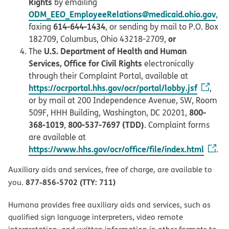
Rights
by emailing
ODM_EEO_EmployeeRelations@medicaid.ohio.gov
,
614-644-1434
faxing
, or sending by mail to P.O. Box
or
182709, Columbus, Ohio 43218-2709,
U.S. Department of Health and Human
The
Services, Office for Civil Rights
electronically
through their Complaint Portal, available at
https://ocrportal.hhs.gov/ocr/portal/lobby.jsf
,
or by mail at 200 Independence Avenue, SW, Room
800-
509F, HHH Building, Washington, DC 20201,
368-1019
800-537-7697 (TDD)
,
. Complaint forms
are available at
https://www.hhs.gov/ocr/office/file/index.html
.
Auxiliary aids and services, free of charge, are available to
877-856-5702 (TTY: 711)
you.
Humana provides free auxiliary aids and services, such as
qualified sign language interpreters, video remote