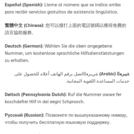
Español (Spanish):
Llame al número que se indica arriba
para recibir servicios gratuitos de asistencia lingüística.
繁體中文 (Chinese):
您可以撥打上面的電話號碼以獲得免費的
語言協助服務。
Deutsch (German):
Wählen Sie die oben angegebene
Nummer, um kostenlose sprachliche Hilfsdienstleistungen
zu erhalten.
ﺔﯿﺑﺮﻌﻟا (Arabic)
ةﻲﺑﺮﻌﻟااﺗﺼﻞ ﺑﺮﻗﻢ اﻟﮭﺎﺗﻒ أﻋﻼه ﻟﻠﺤﺼﻮل ﻋﻠﻰ
ﺧﺪﻣﺎت اﻟﻤﺴﺎﻋﺪة اﻟﻠﻐﻮﯾﺔ اﻟﻤﺠﺎﻧﯿﺔ.
Deitsch (Pennsylvania Dutch):
Ruf die Nummer owwe fer
koschdefrei Hilf in dei eegni Schprooch.
Русский (Russian):
Позвоните по вышеуказанному номеру,
чтобы получить бесплатную языковую поддержку.