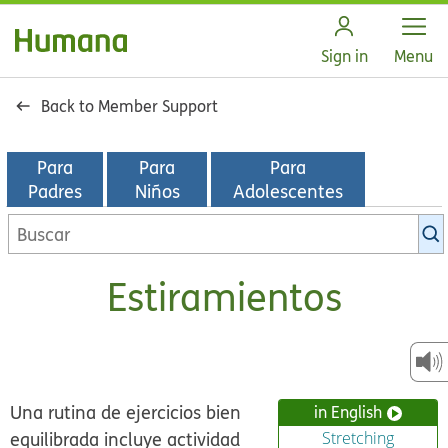
Open
Sign in
Menu
Back to Member Support
Para
Para
Para
Padres
Niños
Adolescentes
Buscar
en
la
Estiramientos
biblioteca
de
KidsHealth
Una rutina de ejercicios bien
in English
equilibrada incluye actividad
Stretching