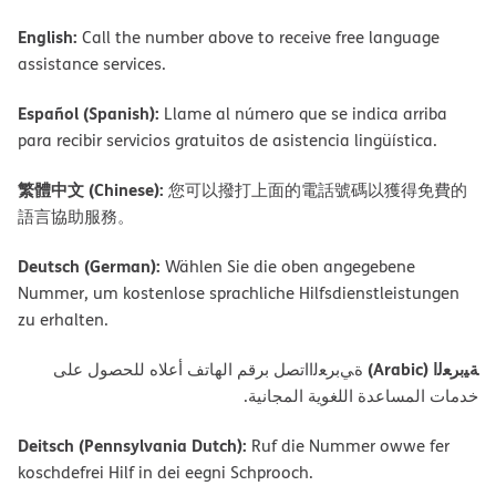
English:
Call the number above to receive free language
assistance services.
Español (Spanish):
Llame al número que se indica arriba
para recibir servicios gratuitos de asistencia lingüística.
繁體中文 (Chinese):
您可以撥打上面的電話號碼以獲得免費的
語言協助服務。
Deutsch (German):
Wählen Sie die oben angegebene
Nummer, um kostenlose sprachliche Hilfsdienstleistungen
zu erhalten.
ﺔﯿﺑﺮﻌﻟا (Arabic)
ةﻲﺑﺮﻌﻟااﺗﺼﻞ ﺑﺮﻗﻢ اﻟﮭﺎﺗﻒ أﻋﻼه ﻟﻠﺤﺼﻮل ﻋﻠﻰ
ﺧﺪﻣﺎت اﻟﻤﺴﺎﻋﺪة اﻟﻠﻐﻮﯾﺔ اﻟﻤﺠﺎﻧﯿﺔ.
Deitsch (Pennsylvania Dutch):
Ruf die Nummer owwe fer
koschdefrei Hilf in dei eegni Schprooch.