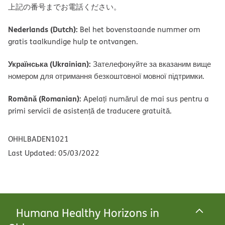
上記の番号までお電話ください。
Nederlands (Dutch):
Bel het bovenstaande nummer om
gratis taalkundige hulp te ontvangen.
Українська (Ukrainian):
Зателефонуйте за вказаним вище
номером для отримання безкоштовної мовної підтримки.
Română (Romanian):
Apelați numărul de mai sus pentru a
primi servicii de asistență de traducere gratuită.
OHHLBADEN1021
Last Updated: 05/03/2022
Humana Healthy Horizons in