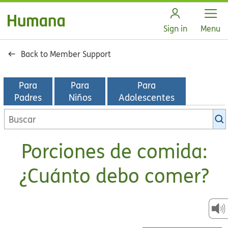
Open
Sign in
Menu
Back to Member Support
Para
Para
Para
Padres
Niños
Adolescentes
Buscar
en
la
Porciones de comida:
biblioteca
de
¿Cuánto debo comer?
KidsHealth