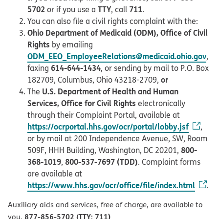
5702
TTY
711
or if you use a
, call
.
You can also file a civil rights complaint with the:
Ohio Department of Medicaid (ODM), Office of Civil
Rights
by emailing
ODM_EEO_EmployeeRelations@medicaid.ohio.gov
,
614-644-1434
faxing
, or sending by mail to P.O. Box
or
182709, Columbus, Ohio 43218-2709,
U.S. Department of Health and Human
The
Services, Office for Civil Rights
electronically
through their Complaint Portal, available at
https://ocrportal.hhs.gov/ocr/portal/lobby.jsf
,
or by mail at 200 Independence Avenue, SW, Room
800-
509F, HHH Building, Washington, DC 20201,
368-1019
800-537-7697 (TDD)
,
. Complaint forms
are available at
https://www.hhs.gov/ocr/office/file/index.html
.
Auxiliary aids and services, free of charge, are available to
877-856-5702 (TTY: 711)
you.