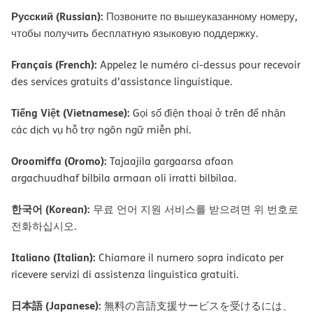
Русский (Russian):
Позвоните по вышеуказанному номеру,
чтобы получить бесплатную языковую поддержку.
Français (French):
Appelez le numéro ci-dessus pour recevoir
des services gratuits d’assistance linguistique.
Tiếng Việt (Vietnamese):
Gọi số điện thoại ở trên để nhận
các dịch vụ hỗ trợ ngôn ngữ miễn phí.
Oroomiffa (Oromo):
Tajaajila gargaarsa afaan
argachuudhaf bilbila armaan oli irratti bilbilaa.
한국어 (Korean):
무료 언어 지원 서비스를 받으려면 위 번호로
전화하십시오.
Italiano (Italian):
Chiamare il numero sopra indicato per
ricevere servizi di assistenza linguistica gratuiti.
日本語 (Japanese):
無料の言語支援サービスを受けるには、