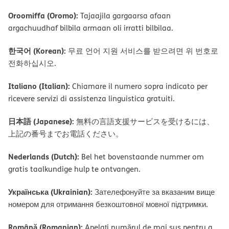
Oroomiffa (Oromo):
Tajaajila gargaarsa afaan
argachuudhaf bilbila armaan oli irratti bilbilaa.
한국어 (Korean):
무료 언어 지원 서비스를 받으려면 위 번호로
전화하십시오.
Italiano (Italian):
Chiamare il numero sopra indicato per
ricevere servizi di assistenza linguistica gratuiti.
日本語 (Japanese):
無料の言語支援サービスを受けるには、
上記の番号までお電話ください。
Nederlands (Dutch):
Bel het bovenstaande nummer om
gratis taalkundige hulp te ontvangen.
Українська (Ukrainian):
Зателефонуйте за вказаним вище
номером для отримання безкоштовної мовної підтримки.
Română (Romanian):
Apelați numărul de mai sus pentru a