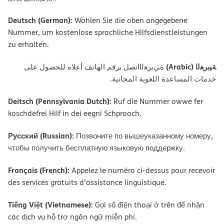
Deutsch (German):
Wählen Sie die oben angegebene
Nummer, um kostenlose sprachliche Hilfsdienstleistungen
zu erhalten.
ﺔﯿﺑﺮﻌﻟا (Arabic)
ةﻲﺑﺮﻌﻟااﺗﺼﻞ ﺑﺮﻗﻢ اﻟﮭﺎﺗﻒ أﻋﻼه ﻟﻠﺤﺼﻮل ﻋﻠﻰ
ﺧﺪﻣﺎت اﻟﻤﺴﺎﻋﺪة اﻟﻠﻐﻮﯾﺔ اﻟﻤﺠﺎﻧﯿﺔ.
Deitsch (Pennsylvania Dutch):
Ruf die Nummer owwe fer
koschdefrei Hilf in dei eegni Schprooch.
Русский (Russian):
Позвоните по вышеуказанному номеру,
чтобы получить бесплатную языковую поддержку.
Français (French):
Appelez le numéro ci-dessus pour recevoir
des services gratuits d’assistance linguistique.
Tiếng Việt (Vietnamese):
Gọi số điện thoại ở trên để nhận
các dịch vụ hỗ trợ ngôn ngữ miễn phí.