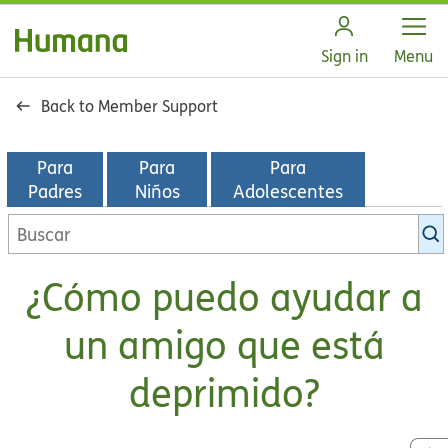
Open
Sign in
Menu
Back to Member Support
Para
Para
Para
Padres
Niños
Adolescentes
Buscar
en
la
¿Cómo puedo ayudar a
biblioteca
de
un amigo que está
KidsHealth
deprimido?