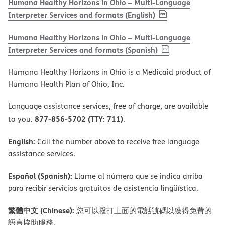
Humana Healthy Horizons in Ohio – Multi-Language
, PDF
(opens in new w
Interpreter Services and formats (English)
Humana Healthy Horizons in Ohio – Multi-Language
, PDF
(opens in new 
Interpreter Services and formats (Spanish)
Humana Healthy Horizons in Ohio is a Medicaid product of
Humana Health Plan of Ohio, Inc.
Language assistance services, free of charge, are available
877-856-5702 (TTY: 711)
to you.
.
English:
Call the number above to receive free language
assistance services.
Español (Spanish):
Llame al número que se indica arriba
para recibir servicios gratuitos de asistencia lingüística.
繁體中文 (Chinese):
您可以撥打上面的電話號碼以獲得免費的
語言協助服務。