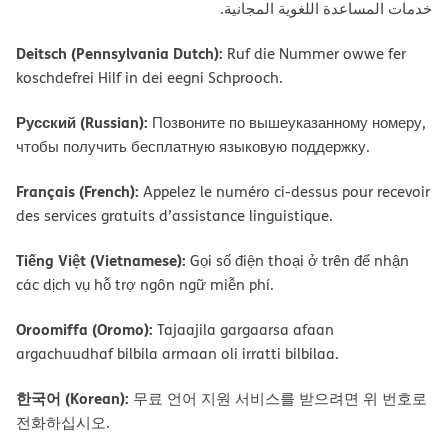
ﺧﺪﻣﺎت اﻟﻤﺴﺎﻋﺪة اﻟﻠﻐﻮﯾﺔ اﻟﻤﺠﺎﻧﯿﺔ.
Deitsch (Pennsylvania Dutch):
Ruf die Nummer owwe fer
koschdefrei Hilf in dei eegni Schprooch.
Русский (Russian):
Позвоните по вышеуказанному номеру,
чтобы получить бесплатную языковую поддержку.
Français (French):
Appelez le numéro ci-dessus pour recevoir
des services gratuits d’assistance linguistique.
Tiếng Việt (Vietnamese):
Gọi số điện thoại ở trên để nhận
các dịch vụ hỗ trợ ngôn ngữ miễn phí.
Oroomiffa (Oromo):
Tajaajila gargaarsa afaan
argachuudhaf bilbila armaan oli irratti bilbilaa.
한국어 (Korean):
무료 언어 지원 서비스를 받으려면 위 번호로
전화하십시오.