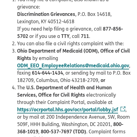
grievance:
Discrimination Grievances
, P.O. Box 14618,
Lexington, KY 40512-4618
877-856-
If you need help filing a grievance, call
5702
TTY
711
or if you use a
, call
.
You can also file a civil rights complaint with the:
Ohio Department of Medicaid (ODM), Office of Civil
Rights
by emailing
ODM_EEO_EmployeeRelations@medicaid.ohio.gov
,
614-644-1434
faxing
, or sending by mail to P.O. Box
or
182709, Columbus, Ohio 43218-2709,
U.S. Department of Health and Human
The
Services, Office for Civil Rights
electronically
through their Complaint Portal, available at
https://ocrportal.hhs.gov/ocr/portal/lobby.jsf
,
or by mail at 200 Independence Avenue, SW, Room
800-
509F, HHH Building, Washington, DC 20201,
368-1019
800-537-7697 (TDD)
,
. Complaint forms