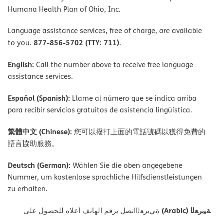
Humana Health Plan of Ohio, Inc.
Language assistance services, free of charge, are available
877-856-5702 (TTY: 711)
to you.
.
English:
Call the number above to receive free language
assistance services.
Español (Spanish):
Llame al número que se indica arriba
para recibir servicios gratuitos de asistencia lingüística.
繁體中文 (Chinese):
您可以撥打上面的電話號碼以獲得免費的
語言協助服務。
Deutsch (German):
Wählen Sie die oben angegebene
Nummer, um kostenlose sprachliche Hilfsdienstleistungen
zu erhalten.
ﺔﯿﺑﺮﻌﻟا (Arabic)
ةﻲﺑﺮﻌﻟااﺗﺼﻞ ﺑﺮﻗﻢ اﻟﮭﺎﺗﻒ أﻋﻼه ﻟﻠﺤﺼﻮل ﻋﻠﻰ