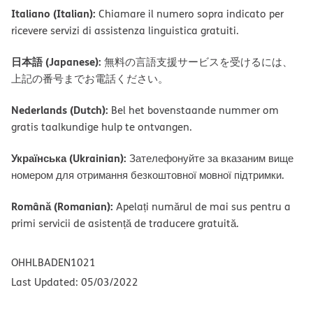
Italiano (Italian):
Chiamare il numero sopra indicato per
ricevere servizi di assistenza linguistica gratuiti.
日本語 (Japanese):
無料の言語支援サービスを受けるには、
上記の番号までお電話ください。
Nederlands (Dutch):
Bel het bovenstaande nummer om
gratis taalkundige hulp te ontvangen.
Українська (Ukrainian):
Зателефонуйте за вказаним вище
номером для отримання безкоштовної мовної підтримки.
Română (Romanian):
Apelați numărul de mai sus pentru a
primi servicii de asistență de traducere gratuită.
OHHLBADEN1021
Last Updated: 05/03/2022