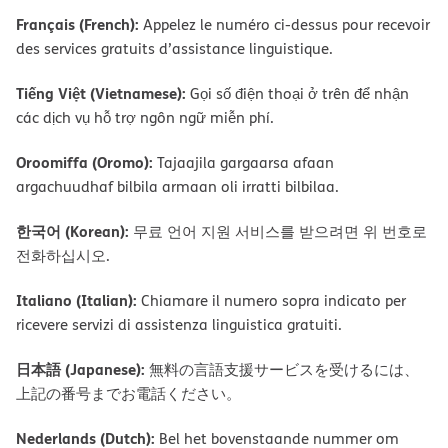
Français (French):
Appelez le numéro ci-dessus pour recevoir
des services gratuits d’assistance linguistique.
Tiếng Việt (Vietnamese):
Gọi số điện thoại ở trên để nhận
các dịch vụ hỗ trợ ngôn ngữ miễn phí.
Oroomiffa (Oromo):
Tajaajila gargaarsa afaan
argachuudhaf bilbila armaan oli irratti bilbilaa.
한국어 (Korean):
무료 언어 지원 서비스를 받으려면 위 번호로
전화하십시오.
Italiano (Italian):
Chiamare il numero sopra indicato per
ricevere servizi di assistenza linguistica gratuiti.
日本語 (Japanese):
無料の言語支援サービスを受けるには、
上記の番号までお電話ください。
Nederlands (Dutch):
Bel het bovenstaande nummer om