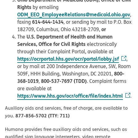
Rights
by emailing
ODM_EEO_EmployeeRelations@medicaid.ohio.gov
,
614-644-1434
faxing
, or sending by mail to P.O. Box
or
182709, Columbus, Ohio 43218-2709,
U.S. Department of Health and Human
The
Services, Office for Civil Rights
electronically
through their Complaint Portal, available at
https://ocrportal.hhs.gov/ocr/portal/lobby.jsf
,
or by mail at 200 Independence Avenue, SW, Room
800-
509F, HHH Building, Washington, DC 20201,
368-1019
800-537-7697 (TDD)
,
. Complaint forms
are available at
https://www.hhs.gov/ocr/office/file/index.html
.
Auxiliary aids and services, free of charge, are available to
877-856-5702 (TTY: 711)
you.
Humana provides free auxiliary aids and services, such as
qualified sign language interpreters, video remote