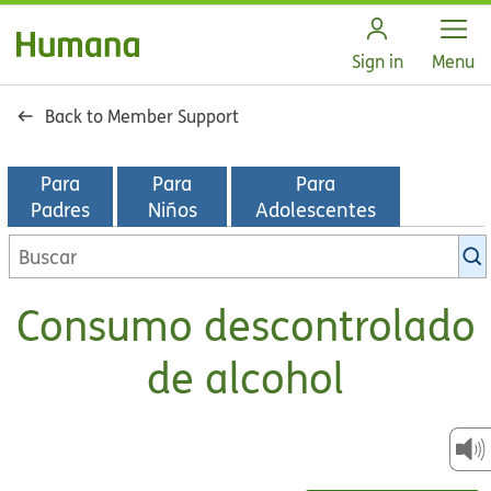
Open
Sign in
Menu
Back to Member Support
Para
Para
Para
Padres
Niños
Adolescentes
Buscar
en
la
Consumo descontrolado
biblioteca
de
de alcohol
KidsHealth