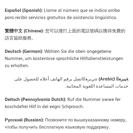
Español (Spanish):
Llame al número que se indica arriba
para recibir servicios gratuitos de asistencia lingüística.
繁體中文 (Chinese):
您可以撥打上面的電話號碼以獲得免費的
語言協助服務。
Deutsch (German):
Wählen Sie die oben angegebene
Nummer, um kostenlose sprachliche Hilfsdienstleistungen
zu erhalten.
ﺔﯿﺑﺮﻌﻟا (Arabic)
ةﻲﺑﺮﻌﻟااﺗﺼﻞ ﺑﺮﻗﻢ اﻟﮭﺎﺗﻒ أﻋﻼه ﻟﻠﺤﺼﻮل ﻋﻠﻰ
ﺧﺪﻣﺎت اﻟﻤﺴﺎﻋﺪة اﻟﻠﻐﻮﯾﺔ اﻟﻤﺠﺎﻧﯿﺔ.
Deitsch (Pennsylvania Dutch):
Ruf die Nummer owwe fer
koschdefrei Hilf in dei eegni Schprooch.
Русский (Russian):
Позвоните по вышеуказанному номеру,
чтобы получить бесплатную языковую поддержку.