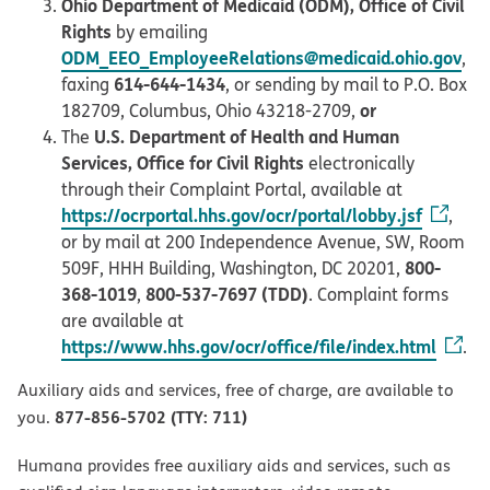
Ohio Department of Medicaid (ODM), Office of Civil
Rights
by emailing
ODM_EEO_EmployeeRelations@medicaid.ohio.gov
,
614-644-1434
faxing
, or sending by mail to P.O. Box
or
182709, Columbus, Ohio 43218-2709,
U.S. Department of Health and Human
The
Services, Office for Civil Rights
electronically
through their Complaint Portal, available at
https://ocrportal.hhs.gov/ocr/portal/lobby.jsf
,
or by mail at 200 Independence Avenue, SW, Room
800-
509F, HHH Building, Washington, DC 20201,
368-1019
800-537-7697 (TDD)
,
. Complaint forms
are available at
https://www.hhs.gov/ocr/office/file/index.html
.
Auxiliary aids and services, free of charge, are available to
877-856-5702 (TTY: 711)
you.
Humana provides free auxiliary aids and services, such as