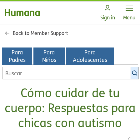
Open
Sign in
Menu
Back to Member Support
Para
Para
Para
Padres
Niños
Adolescentes
Buscar
en
la
Cómo cuidar de tu
biblioteca
de
cuerpo: Respuestas para
KidsHealth
chicas con autismo