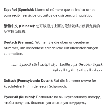
Español (Spanish):
Llame al número que se indica arriba
para recibir servicios gratuitos de asistencia lingüística.
繁體中文 (Chinese):
您可以撥打上面的電話號碼以獲得免費的
語言協助服務。
Deutsch (German):
Wählen Sie die oben angegebene
Nummer, um kostenlose sprachliche Hilfsdienstleistungen
zu erhalten.
ﺔﯿﺑﺮﻌﻟا (Arabic)
ةﻲﺑﺮﻌﻟااﺗﺼﻞ ﺑﺮﻗﻢ اﻟﮭﺎﺗﻒ أﻋﻼه ﻟﻠﺤﺼﻮل ﻋﻠﻰ
ﺧﺪﻣﺎت اﻟﻤﺴﺎﻋﺪة اﻟﻠﻐﻮﯾﺔ اﻟﻤﺠﺎﻧﯿﺔ.
Deitsch (Pennsylvania Dutch):
Ruf die Nummer owwe fer
koschdefrei Hilf in dei eegni Schprooch.
Русский (Russian):
Позвоните по вышеуказанному номеру,
чтобы получить бесплатную языковую поддержку.