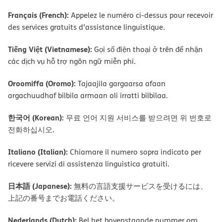
Français (French):
Appelez le numéro ci-dessus pour recevoir
des services gratuits d’assistance linguistique.
Tiếng Việt (Vietnamese):
Gọi số điện thoại ở trên để nhận
các dịch vụ hỗ trợ ngôn ngữ miễn phí.
Oroomiffa (Oromo):
Tajaajila gargaarsa afaan
argachuudhaf bilbila armaan oli irratti bilbilaa.
한국어 (Korean):
무료 언어 지원 서비스를 받으려면 위 번호로
전화하십시오.
Italiano (Italian):
Chiamare il numero sopra indicato per
ricevere servizi di assistenza linguistica gratuiti.
日本語 (Japanese):
無料の言語支援サービスを受けるには、
上記の番号までお電話ください。
Nederlands (Dutch):
Bel het bovenstaande nummer om